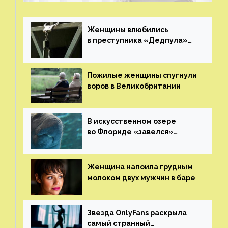
Женщины влюбились
в преступника «Дедпула»
и попросили судью сохранить
ему жизнь
Пожилые женщины спугнули
воров в Великобритании
В искусственном озере
во Флориде «завелся»
ламантин
Женщина напоила грудным
молоком двух мужчин в баре
Звезда OnlyFans раскрыла
самый странный