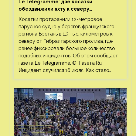
Le Telegramme: две косатки
обездвижили яхту к северу
от Гибралтарского пролива
Косатки протаранили 12-метровое
парусное судно у берегов французского
региона Бретань в 1,3 тыс. километров к
северу от Гибралтарского пролива, где
ранее фиксировали большое количество
подобных инцидентов. Об этом сообщает
газета Le Telegramme. © Газета.Ru
Инцидент случился 16 июля. Как стало…