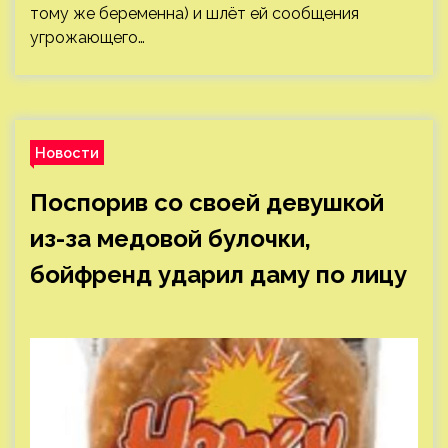
тому же беременна) и шлёт ей сообщения
угрожающего…
Новости
Поспорив со своей девушкой
из-за медовой булочки,
бойфренд ударил даму по лицу