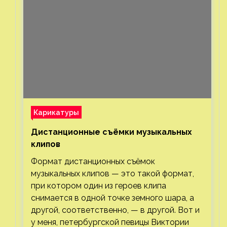
Карикатуры
Дистанционные съёмки музыкальных
клипов⁠⁠
Формат дистанционных съёмок
музыкальных клипов — это такой формат,
при котором один из героев клипа
снимается в одной точке земного шара, а
другой, соответственно, — в другой. Вот и
у меня, петербургской певицы Виктории