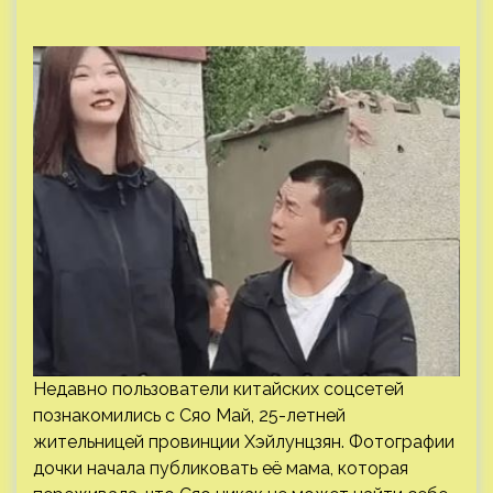
Недавно пользователи китайских соцсетей
познакомились с Сяо Май, 25-летней
жительницей провинции Хэйлунцзян. Фотографии
дочки начала публиковать её мама, которая