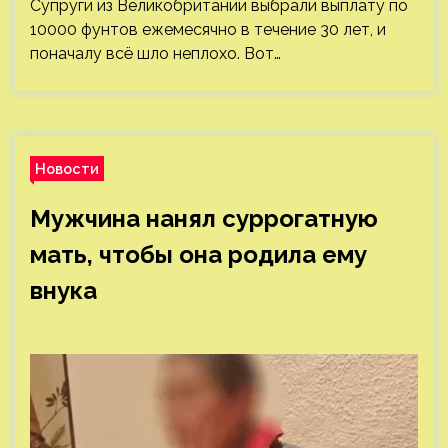
Супруги из Великобритании выбрали выплату по
10000 фунтов ежемесячно в течение 30 лет, и
поначалу всё шло неплохо. Вот…
Новости
Мужчина нанял суррогатную
мать, чтобы она родила ему
внука