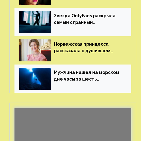
Звезда OnlyFans раскрыла
самый странный
и напугавший ее запрос
от фаната
Норвежская принцесса
рассказала о душившем
ее призраке нацистского
генерала
Мужчина нашел на морском
дне часы за шесть
миллионов рублей
с помощью пластиковых
бутылок