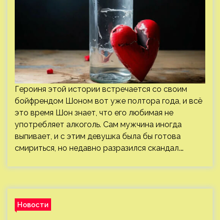
Героиня этой истории встречается со своим
бойфрендом Шоном вот уже полтора года, и всё
это время Шон знает, что его любимая не
употребляет алкоголь. Сам мужчина иногда
выпивает, и с этим девушка была бы готова
смириться, но недавно разразился скандал.…
Новости