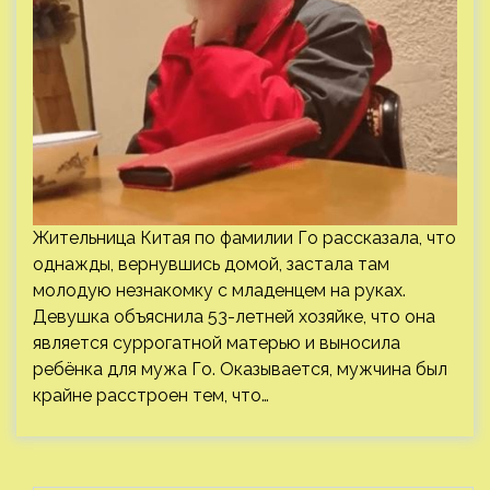
Жительница Китая по фамилии Го рассказала, что
однажды, вернувшись домой, застала там
молодую незнакомку с младенцем на руках.
Девушка объяснила 53-летней хозяйке, что она
является суррогатной матерью и выносила
ребёнка для мужа Го. Оказывается, мужчина был
крайне расстроен тем, что…