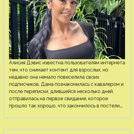
Алисия Дэвис известна пользователям интернета
тем, что снимает контент для взрослых, но
недавно она немало повеселила своих
подписчиков. Дама познакомилась с кавалером и
после переписки, длившейся несколько дней,
отправилась на первое свидание, которое
прошло так хорошо, что закончилось в постели.…