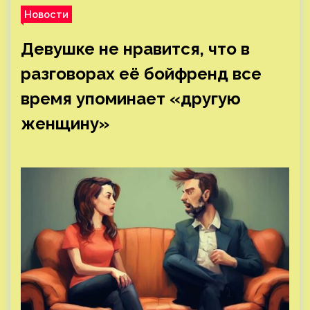
Новости
Девушке не нравится, что в
разговорах её бойфренд все
время упоминает «другую
женщину»