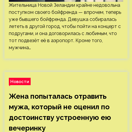
Жительница Новой Зеландии крайне недовольна
поступком своего бойфренда — впрочем, теперь
уже бывшего бойфренда. Девушка собиралась
лететь в другой город, чтобы пойти на концерт с
подругами, и она договорилась с любимым, что
тот подвезёт её в аэропорт. Кроме того,
мужчина…
Новости
Жена попыталась отравить
мужа, который не оценил по
достоинству устроенную ею
вечеринку