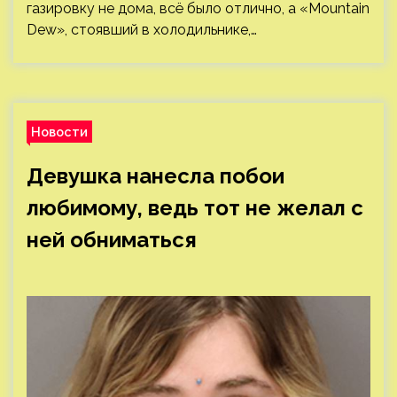
газировку не дома, всё было отлично, а «Mountain
Dew», стоявший в холодильнике,…
Новости
Девушка нанесла побои
любимому, ведь тот не желал с
ней обниматься