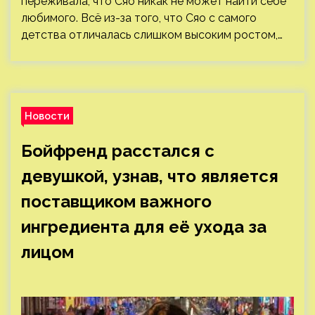
переживала, что Сяо никак не может найти себе
любимого. Всё из-за того, что Сяо с самого
детства отличалась слишком высоким ростом,…
Новости
Бойфренд расстался с
девушкой, узнав, что является
поставщиком важного
ингредиента для её ухода за
лицом