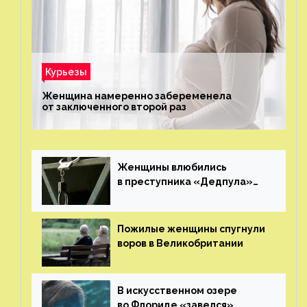
Курьезы
Женщина намеренно забеременела
от заключенного второй раз
Женщины влюбились
в преступника «Дедпула»
и попросили судью сохранить
ему жизнь
Пожилые женщины спугнули
воров в Великобритании
В искусственном озере
во Флориде «завелся»