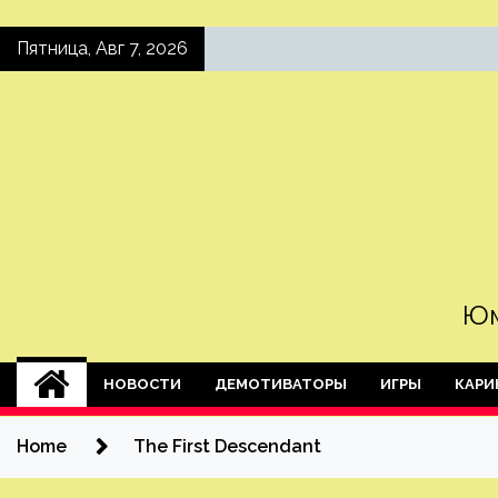
Skip
Пятница, Авг 7, 2026
to
content
Юм
НОВОСТИ
ДЕМОТИВАТОРЫ
ИГРЫ
КАРИ
Home
The First Descendant