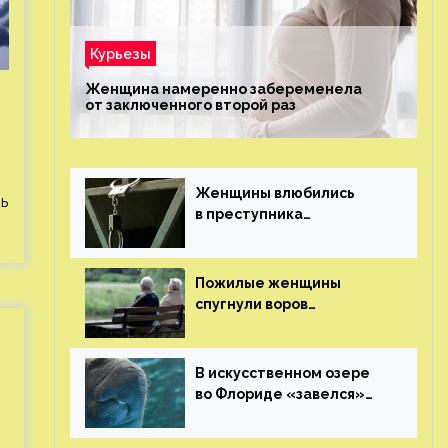
Курьезы
Женщина намеренно забеременела
от заключенного второй раз
Женщины влюбились
ь
в преступника
«Дедпула» и попросили
судью сохранить ему
жизнь
Пожилые женщины
спугнули воров
в Великобритании
В искусственном озере
во Флориде «завелся»
ламантин