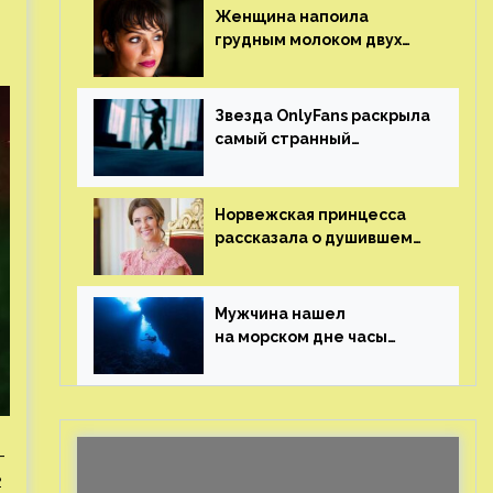
Женщина напоила
грудным молоком двух
мужчин в баре
Звезда OnlyFans раскрыла
самый странный
и напугавший ее запрос
от фаната
Норвежская принцесса
рассказала о душившем
ее призраке нацистского
генерала
Мужчина нашел
на морском дне часы
за шесть миллионов
рублей с помощью
пластиковых бутылок
-
2