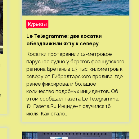
Курьезы
Le Telegramme: две косатки
обездвижили яхту к северу
от Гибралтарского пролива
Косатки протаранили 12-метровое
парусное судно у берегов французского
л
региона Бретань в 1,3 тыс. километров к
северу от Гибралтарского пролива, где
ранее фиксировали большое
количество подобных инцидентов. Об
и
этом сообщает газета Le Telegramme.
© Газета.Ru Инцидент случился 16
июля. Как стало…