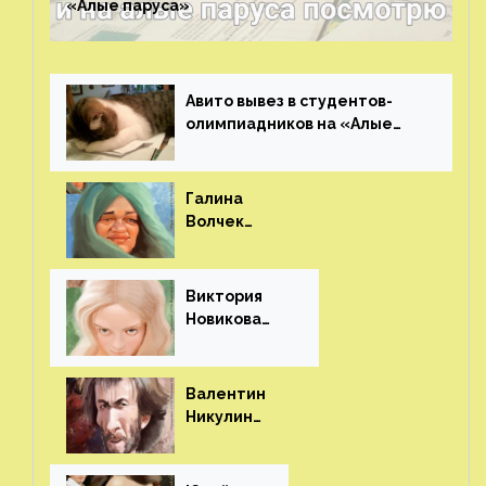
«Алые паруса»⁠⁠
Авито вывез в студентов-
олимпиадников на «Алые
паруса»⁠⁠
Галина
Волчек
(шарж)⁠⁠
Виктория
Новикова
(шарж)⁠⁠
Валентин
Никулин
(шарж)⁠⁠