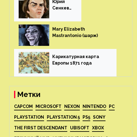
Юрий
Сенкеви
ч (шарж)⁠⁠
Mary Elizabeth
Mastrantonio (шарж)⁠⁠
Карикатурная карта
Европы 1871 года⁠⁠
Метки
CAPCOM
MICROSOFT
NEXON
NINTENDO
PC
PLAYSTATION
PLAYSTATION 5
PS5
SONY
THE FIRST DESCENDANT
UBISOFT
XBOX