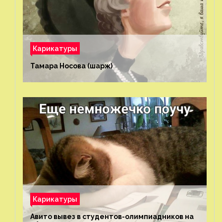
Карикатуры
Тамара Носова (шарж)⁠⁠
Карикатуры
Авито вывез в студентов-олимпиадников на