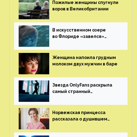
Пожилые женщины спугнули
воров в Великобритании
В искусственном озере
во Флориде «завелся»
ламантин
Женщина напоила грудным
молоком двух мужчин в баре
Звезда OnlyFans раскрыла
самый странный
и напугавший ее запрос
от фаната
Норвежская принцесса
рассказала о душившем
ее призраке нацистского
генерала