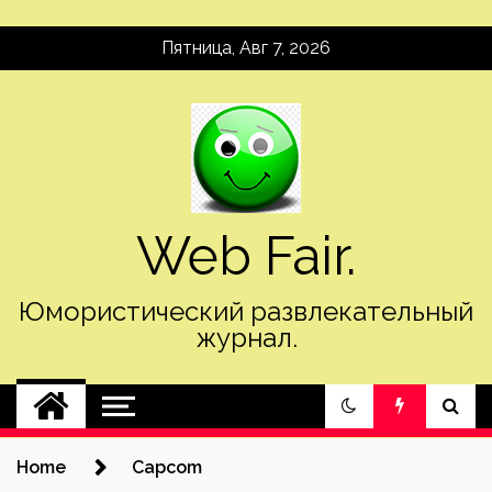
Skip
Пятница, Авг 7, 2026
to
content
Web Fair.
Юмористический развлекательный
журнал.
Home
Capcom