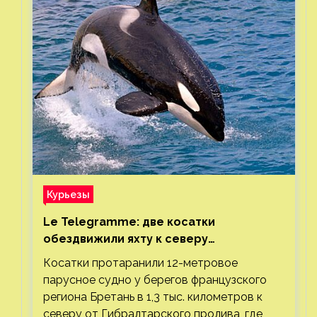
Курьезы
Le Telegramme: две косатки
обездвижили яхту к северу
от Гибралтарского пролива
Косатки протаранили 12-метровое
парусное судно у берегов французского
региона Бретань в 1,3 тыс. километров к
северу от Гибралтарского пролива, где