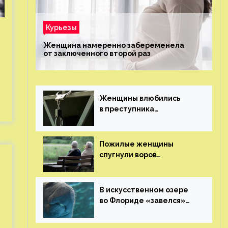
Курьезы
Женщина намеренно забеременела
от заключенного второй раз
Женщины влюбились
в преступника
«Дедпула» и попросили
судью сохранить ему
жизнь
Пожилые женщины
спугнули воров
в Великобритании
В искусственном озере
во Флориде «завелся»
ламантин