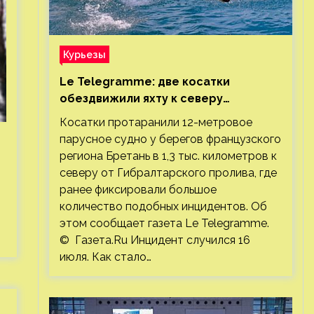
Курьезы
Le Telegramme: две косатки
обездвижили яхту к северу
от Гибралтарского пролива
Косатки протаранили 12-метровое
парусное судно у берегов французского
региона Бретань в 1,3 тыс. километров к
северу от Гибралтарского пролива, где
ранее фиксировали большое
количество подобных инцидентов. Об
этом сообщает газета Le Telegramme.
© Газета.Ru Инцидент случился 16
июля. Как стало…