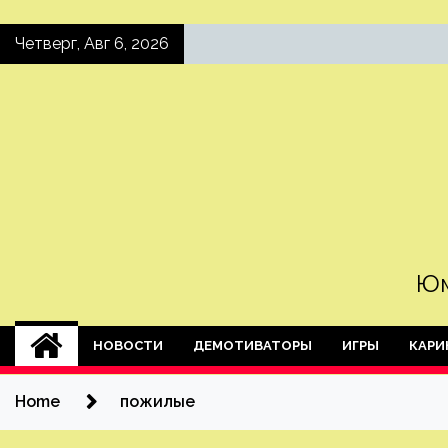
Skip
Четверг, Авг 6, 2026
to
content
Юм
НОВОСТИ
ДЕМОТИВАТОРЫ
ИГРЫ
КАРИ
Home
пожилые