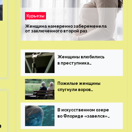
Курьезы
Женщина намеренно забеременела
от заключенного второй раз
Женщины влюбились
в преступника
«Дедпула» и попросили
судью сохранить ему
жизнь
Пожилые женщины
спугнули воров
в Великобритании
В искусственном озере
во Флориде «завелся»
ламантин
ю