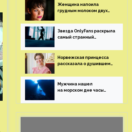
Женщина напоила
грудным молоком двух
мужчин в баре
Звезда OnlyFans раскрыла
самый странный
и напугавший ее запрос
от фаната
Норвежская принцесса
рассказала о душившем
ее призраке нацистского
генерала
Мужчина нашел
на морском дне часы
за шесть миллионов
рублей с помощью
пластиковых бутылок