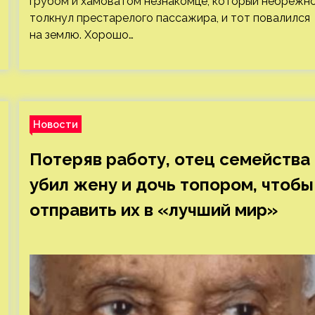
грубом и хамоватом незнакомце, который небрежн
толкнул престарелого пассажира, и тот повалился
на землю. Хорошо…
Новости
Потеряв работу, отец семейства
убил жену и дочь топором, чтобы
отправить их в «лучший мир»