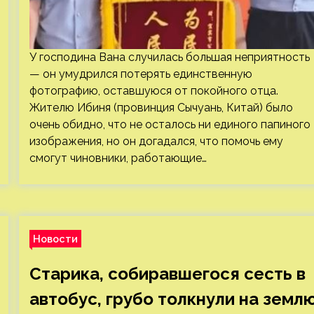
У господина Вана случилась большая неприятность
— он умудрился потерять единственную
фотографию, оставшуюся от покойного отца.
Жителю Ибиня (провинция Сычуань, Китай) было
очень обидно, что не осталось ни единого папиного
изображения, но он догадался, что помочь ему
смогут чиновники, работающие…
Новости
Старика, собиравшегося сесть в
автобус, грубо толкнули на земл