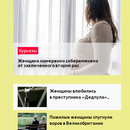
Курьезы
Женщина намеренно забеременела
от заключенного второй раз
Женщины влюбились
в преступника «Дедпула»
и попросили судью сохранить
ему жизнь
Пожилые женщины спугнули
воров в Великобритании