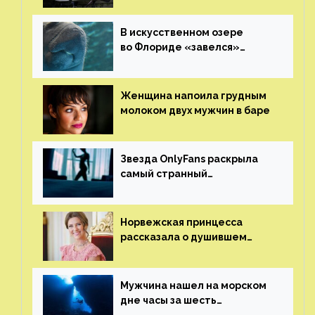
В искусственном озере
во Флориде «завелся»
ламантин
Женщина напоила грудным
молоком двух мужчин в баре
Звезда OnlyFans раскрыла
самый странный
и напугавший ее запрос
от фаната
Норвежская принцесса
рассказала о душившем
ее призраке нацистского
генерала
Мужчина нашел на морском
дне часы за шесть