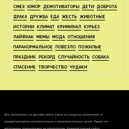
СМЕХ
ЮМОР
ДЕМОТИВАТОРЫ
ДЕТИ
ДОБРОТА
ДРАКА
ДРУЖБА
ЕДА
ЖЕСТЬ
ЖИВОТНЫЕ
ИСТОРИИ
КЛИМАТ
КРИМИНАЛ
КУРЬЕЗ
ЛАЙФХАК
МЕМЫ
МОДА
ОТНОШЕНИЯ
ПАРАНОРМАЛЬНОЕ
ПОВЕЗЛО
ПОЖИЛЫЕ
ПРАЗДНИК
РЕКОРД
СЛУЧАЙНОСТЬ
СОБАКА
СПАСЕНИЕ
ТВОРЧЕСТВО
ЧУДАКИ
Все материалы на данном сайте взяты из открытых источников и
предоставляются исключительно в ознакомительных целях. Права на
материалы принадлежат их владельцам. Администрация сайта