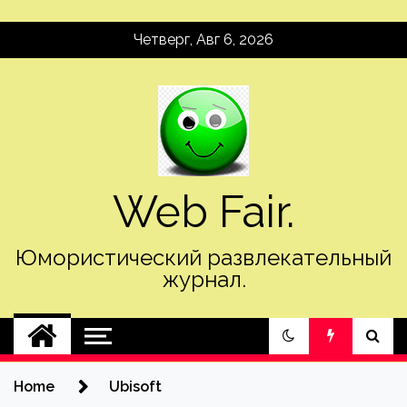
Skip
Четверг, Авг 6, 2026
to
content
Web Fair.
Юмористический развлекательный
журнал.
Home
Ubisoft