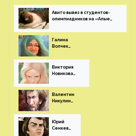
Авито вывез в студентов-
олимпиадников на «Алые
паруса»⁠⁠
Галина
Волчек
(шарж)⁠⁠
Виктория
Новикова
(шарж)⁠⁠
Валентин
Никулин
(шарж)⁠⁠
Юрий
Сенкеви
ч (шарж)⁠⁠