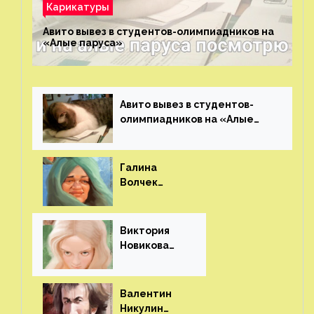
Карикатуры
Авито вывез в студентов-олимпиадников на
«Алые паруса»⁠⁠
Авито вывез в студентов-
олимпиадников на «Алые
паруса»⁠⁠
Галина
Волчек
(шарж)⁠⁠
Виктория
Новикова
(шарж)⁠⁠
Валентин
Никулин