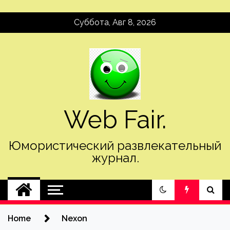
Skip
Суббота, Авг 8, 2026
to
content
Web Fair.
Юмористический развлекательный
журнал.
Home
Nexon