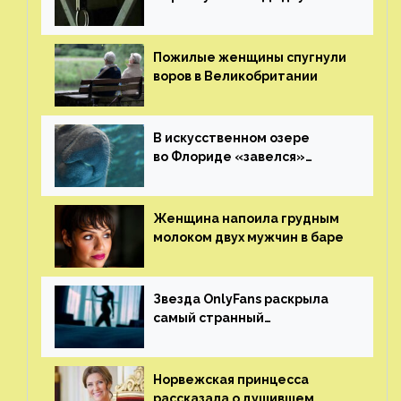
и попросили судью сохранить
ему жизнь
Пожилые женщины спугнули
воров в Великобритании
В искусственном озере
во Флориде «завелся»
ламантин
Женщина напоила грудным
молоком двух мужчин в баре
Звезда OnlyFans раскрыла
самый странный
и напугавший ее запрос
от фаната
Норвежская принцесса
рассказала о душившем