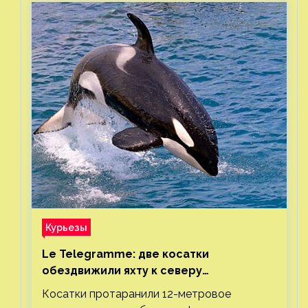
Курьезы
Le Telegramme: две косатки
обездвижили яхту к северу
от Гибралтарского пролива
Косатки протаранили 12-метровое