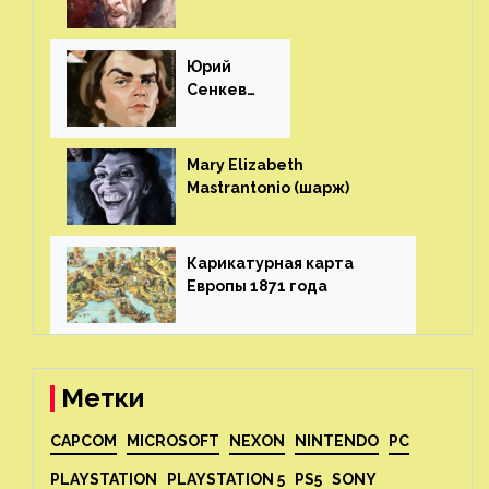
(шарж)⁠⁠
Юрий
Сенкеви
ч (шарж)⁠⁠
Mary Elizabeth
Mastrantonio (шарж)⁠⁠
Карикатурная карта
Европы 1871 года⁠⁠
Метки
CAPCOM
MICROSOFT
NEXON
NINTENDO
PC
PLAYSTATION
PLAYSTATION 5
PS5
SONY