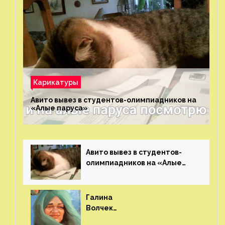
Карикатуры
Авито вывез в студентов-олимпиадников на
«Алые паруса»⁠⁠
Авито вывез в студентов-
олимпиадников на «Алые
паруса»⁠⁠
Галина
Волчек
(шарж)⁠⁠