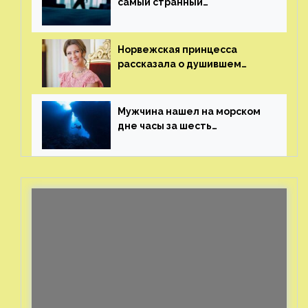
самый странный
и напугавший ее запрос
от фаната
Норвежская принцесса
рассказала о душившем
ее призраке нацистского
генерала
Мужчина нашел на морском
дне часы за шесть
миллионов рублей
с помощью пластиковых
бутылок