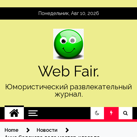
Skip
Понедельник, Авг 10, 2026
to
content
Web Fair.
Юмористический развлекательный
журнал.
Home
Новости