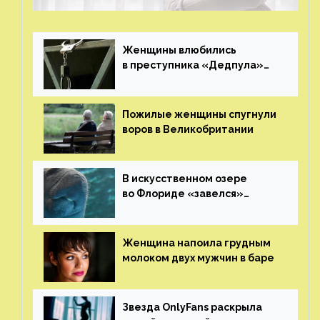
Женщины влюбились
в преступника «Дедпула»
и попросили судью сохранить
ему жизнь
Пожилые женщины спугнули
воров в Великобритании
В искусственном озере
во Флориде «завелся»
ламантин
Женщина напоила грудным
молоком двух мужчин в баре
Звезда OnlyFans раскрыла