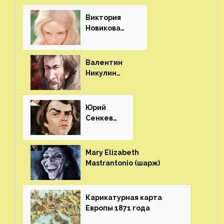
Виктория
Новикова
(шарж)⁠⁠
Валентин
Никулин
(шарж)⁠⁠
Юрий
Сенкеви
ч (шарж)⁠⁠
Mary Elizabeth
Mastrantonio (шарж)⁠⁠
Карикатурная карта
Европы 1871 года⁠⁠