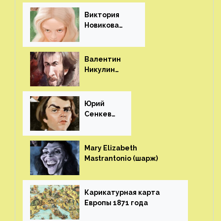
Виктория
Новикова
(шарж)⁠⁠
Валентин
Никулин
(шарж)⁠⁠
Юрий
Сенкеви
ч (шарж)⁠⁠
Mary Elizabeth
Mastrantonio (шарж)⁠⁠
Карикатурная карта
Европы 1871 года⁠⁠