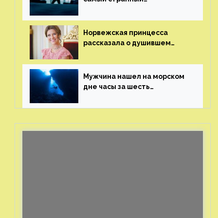
и напугавший ее запрос
от фаната
Норвежская принцесса
рассказала о душившем
ее призраке нацистского
генерала
Мужчина нашел на морском
дне часы за шесть
миллионов рублей
с помощью пластиковых
бутылок