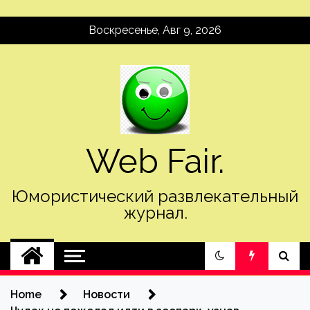
Skip
Воскресенье, Авг 9, 2026
to
content
Web Fair.
Юмористический развлекательный
журнал.
Home
Новости