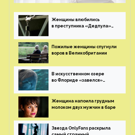
Женщины влюбились
в преступника «Дедпула»
и попросили судью сохранить
ему жизнь
Пожилые женщины спугнули
воров в Великобритании
В искусственном озере
во Флориде «завелся»
ламантин
Женщина напоила грудным
молоком двух мужчин в баре
Звезда OnlyFans раскрыла
самый странный