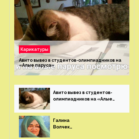
Карикатуры
Авито вывез в студентов-олимпиадников на
«Алые паруса»⁠⁠
Авито вывез в студентов-
олимпиадников на «Алые
паруса»⁠⁠
Галина
Волчек
(шарж)⁠⁠