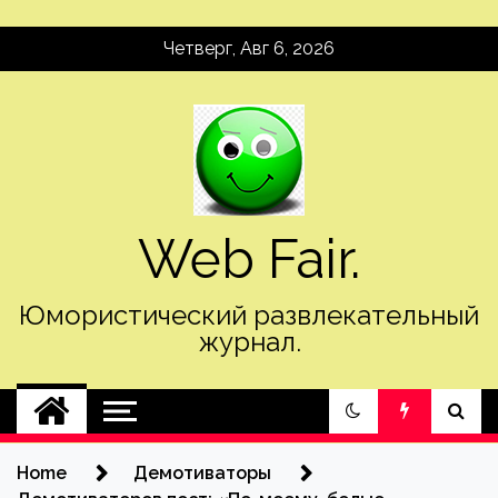
Skip
Четверг, Авг 6, 2026
to
content
Web Fair.
Юмористический развлекательный
журнал.
Home
Демотиваторы