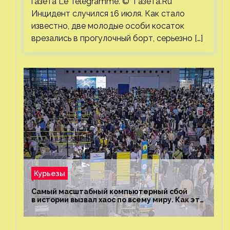
газета Le Telegramme. © Газета.Ru
Инцидент случился 16 июля. Как стало
известно, две молодые особи косаток
врезались в прогулочный борт, серьезно […]
Курьезы
Самый масштабный компьютерный сбой
в истории вызвал хаос по всему миру. Как это
было?