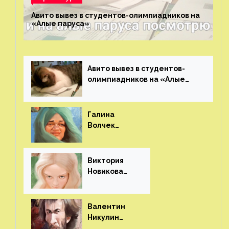
Авито вывез в студентов-олимпиадников на
«Алые паруса»⁠⁠
Авито вывез в студентов-
олимпиадников на «Алые
паруса»⁠⁠
Галина
Волчек
(шарж)⁠⁠
Виктория
Новикова
(шарж)⁠⁠
Валентин
Никулин
(шарж)⁠⁠