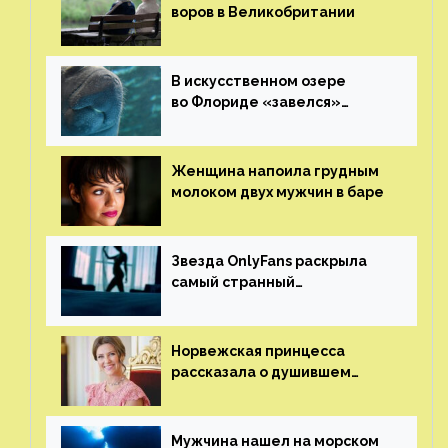
воров в Великобритании
В искусственном озере
во Флориде «завелся»
ламантин
Женщина напоила грудным
молоком двух мужчин в баре
Звезда OnlyFans раскрыла
самый странный
и напугавший ее запрос
от фаната
Норвежская принцесса
рассказала о душившем
ее призраке нацистского
генерала
Мужчина нашел на морском