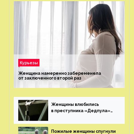
Курьезы
Женщина намеренно забеременела
от заключенного второй раз
Женщины влюбились
в преступника «Дедпула»
и попросили судью сохранить
ему жизнь
Пожилые женщины спугнули