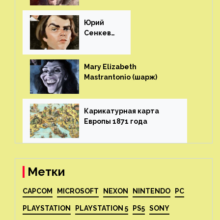
Юрий
Сенкеви
ч (шарж)⁠⁠
Mary Elizabeth
Mastrantonio (шарж)⁠⁠
Карикатурная карта
Европы 1871 года⁠⁠
Метки
CAPCOM
MICROSOFT
NEXON
NINTENDO
PC
PLAYSTATION
PLAYSTATION 5
PS5
SONY