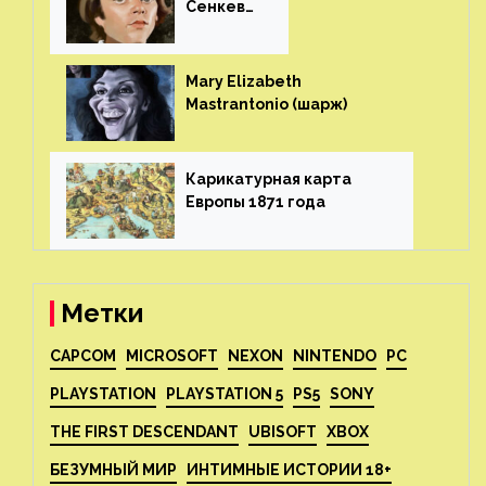
Сенкеви
ч (шарж)⁠⁠
Mary Elizabeth
Mastrantonio (шарж)⁠⁠
Карикатурная карта
Европы 1871 года⁠⁠
Метки
CAPCOM
MICROSOFT
NEXON
NINTENDO
PC
PLAYSTATION
PLAYSTATION 5
PS5
SONY
THE FIRST DESCENDANT
UBISOFT
XBOX
БЕЗУМНЫЙ МИР
ИНТИМНЫЕ ИСТОРИИ 18+