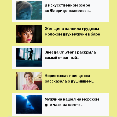
В искусственном озере
во Флориде «завелся»
ламантин
Женщина напоила грудным
молоком двух мужчин в баре
Звезда OnlyFans раскрыла
самый странный
и напугавший ее запрос
от фаната
Норвежская принцесса
рассказала о душившем
ее призраке нацистского
генерала
Мужчина нашел на морском
дне часы за шесть
миллионов рублей
с помощью пластиковых