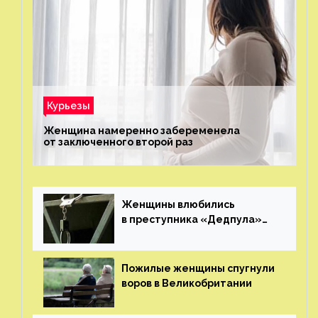
Курьезы
Женщина намеренно забеременела
от заключенного второй раз
Женщины влюбились
в преступника «Дедпула»
и попросили судью сохранить
ему жизнь
Пожилые женщины спугнули
воров в Великобритании