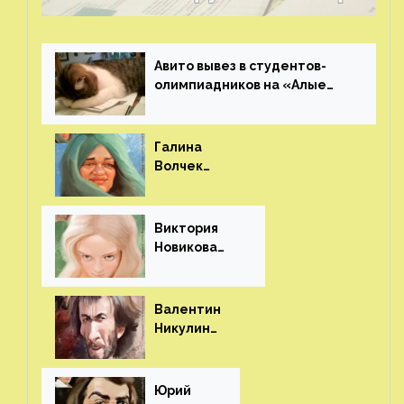
Авито вывез в студентов-
олимпиадников на «Алые
паруса»⁠⁠
Галина
Волчек
(шарж)⁠⁠
Виктория
Новикова
(шарж)⁠⁠
Валентин
Никулин
(шарж)⁠⁠
Юрий