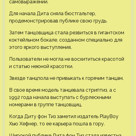
самовыражении.
Для начала Дита сняла бюстгальтер,
продемонстрировав публике свою грудь.
Затем танцовщица стала резвиться в гигантском
коктейльном бокале, созданном специально для
этого яркого выступления.
Пользователи не могла не восхититься красотой
и статью неюной красотки.
Звезде танцпола не привыкать к горячим танцам.
В свое время модель танцевала стриптиз, а с
1992 года начала выступать с бурлескными
номерами в группе танцовщиц.
Когда Диту фон Тиз заметил издатель PlayBoy
Хью Хефнер, то ее карьера пошла в гору.
Широкой публике Дита фон Тиз стала известна