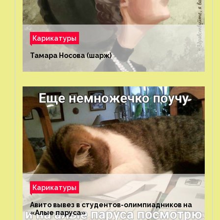
Карикатуры
Тамара Носова (шарж)⁠⁠
Карикатуры
Авито вывез в студентов-олимпиадников на
«Алые паруса»⁠⁠