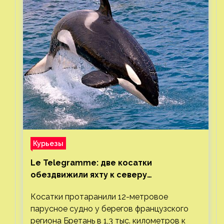
Курьезы
Le Telegramme: две косатки
обездвижили яхту к северу
от Гибралтарского пролива
Косатки протаранили 12-метровое
парусное судно у берегов французского
региона Бретань в 1,3 тыс. километров к