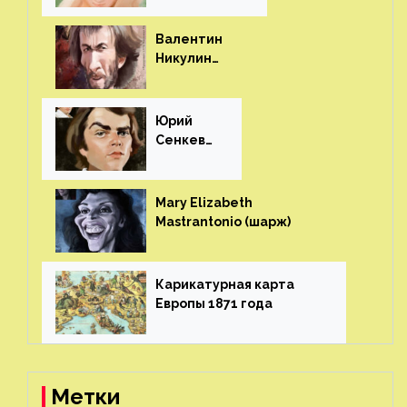
Валентин
Никулин
(шарж)⁠⁠
Юрий
Сенкеви
ч (шарж)⁠⁠
Mary Elizabeth
Mastrantonio (шарж)⁠⁠
Карикатурная карта
Европы 1871 года⁠⁠
Метки