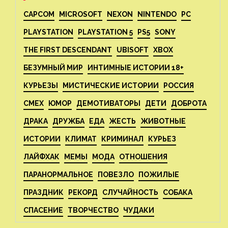
CAPCOM
MICROSOFT
NEXON
NINTENDO
PC
PLAYSTATION
PLAYSTATION 5
PS5
SONY
THE FIRST DESCENDANT
UBISOFT
XBOX
БЕЗУМНЫЙ МИР
ИНТИМНЫЕ ИСТОРИИ 18+
КУРЬЕЗЫ
МИСТИЧЕСКИЕ ИСТОРИИ
РОССИЯ
СМЕХ
ЮМОР
ДЕМОТИВАТОРЫ
ДЕТИ
ДОБРОТА
ДРАКА
ДРУЖБА
ЕДА
ЖЕСТЬ
ЖИВОТНЫЕ
ИСТОРИИ
КЛИМАТ
КРИМИНАЛ
КУРЬЕЗ
ЛАЙФХАК
МЕМЫ
МОДА
ОТНОШЕНИЯ
ПАРАНОРМАЛЬНОЕ
ПОВЕЗЛО
ПОЖИЛЫЕ
ПРАЗДНИК
РЕКОРД
СЛУЧАЙНОСТЬ
СОБАКА
СПАСЕНИЕ
ТВОРЧЕСТВО
ЧУДАКИ