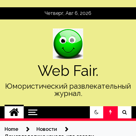
Skip
Четверг, Авг 6, 2026
to
content
Web Fair.
Юмористический развлекательный
журнал.
Home
Новости