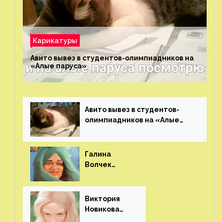
Карикатуры
Авито вывез в студентов-олимпиадников на
«Алые паруса»⁠⁠
Авито вывез в студентов-
олимпиадников на «Алые
паруса»⁠⁠
Галина
Волчек
(шарж)⁠⁠
Виктория
Новикова
(шарж)⁠⁠