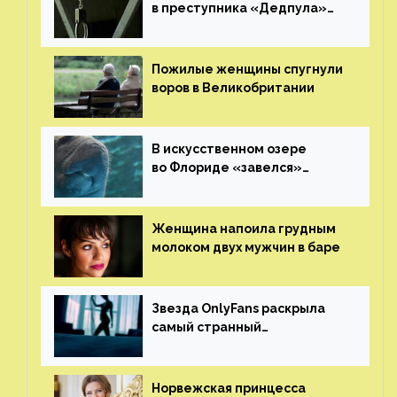
в преступника «Дедпула»
и попросили судью сохранить
ему жизнь
Пожилые женщины спугнули
воров в Великобритании
В искусственном озере
во Флориде «завелся»
ламантин
Женщина напоила грудным
молоком двух мужчин в баре
Звезда OnlyFans раскрыла
самый странный
и напугавший ее запрос
от фаната
Норвежская принцесса