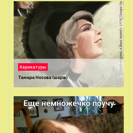
Карикатуры
Тамара Носова (шарж)⁠⁠