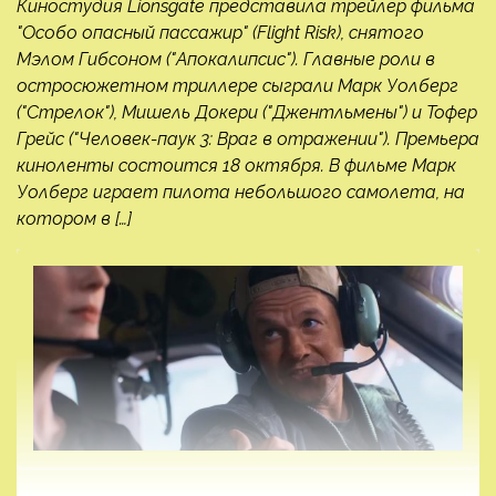
Киностудия Lionsgate представила трейлер фильма
"Особо опасный пассажир" (Flight Risk), снятого
Мэлом Гибсоном ("Апокалипсис"). Главные роли в
остросюжетном триллере сыграли Марк Уолберг
("Стрелок"), Мишель Докери ("Джентльмены") и Тофер
Грейс ("Человек-паук 3: Враг в отражении"). Премьера
киноленты состоится 18 октября. В фильме Марк
Уолберг играет пилота небольшого самолета, на
котором в […]