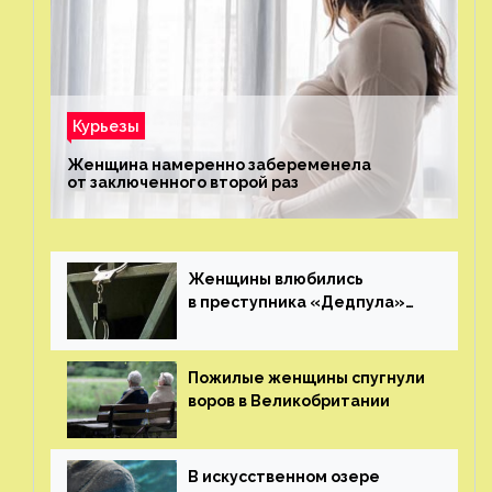
Курьезы
Женщина намеренно забеременела
от заключенного второй раз
Женщины влюбились
в преступника «Дедпула»
и попросили судью сохранить
ему жизнь
Пожилые женщины спугнули
воров в Великобритании
В искусственном озере