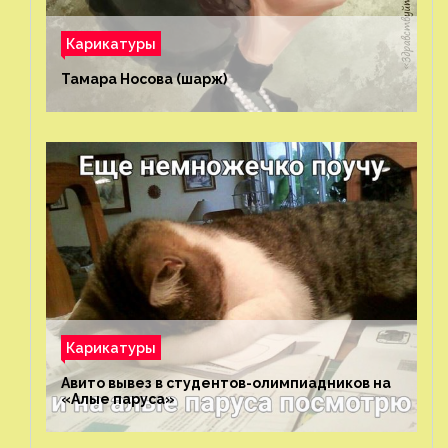
Карикатуры
Тамара Носова (шарж)⁠⁠
Карикатуры
Авито вывез в студентов-олимпиадников на
«Алые паруса»⁠⁠