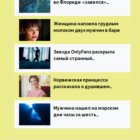
во Флориде «завелся»
ламантин
Женщина напоила грудным
молоком двух мужчин в баре
Звезда OnlyFans раскрыла
самый странный
и напугавший ее запрос
от фаната
Норвежская принцесса
рассказала о душившем
ее призраке нацистского
генерала
Мужчина нашел на морском
дне часы за шесть
миллионов рублей
с помощью пластиковых
бутылок