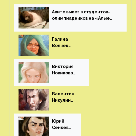
Авито вывез в студентов-
олимпиадников на «Алые
паруса»⁠⁠
Галина
Волчек
(шарж)⁠⁠
Виктория
Новикова
(шарж)⁠⁠
Валентин
Никулин
(шарж)⁠⁠
Юрий
Сенкеви
ч (шарж)⁠⁠