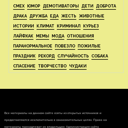
СМЕХ
ЮМОР
ДЕМОТИВАТОРЫ
ДЕТИ
ДОБРОТА
ДРАКА
ДРУЖБА
ЕДА
ЖЕСТЬ
ЖИВОТНЫЕ
ИСТОРИИ
КЛИМАТ
КРИМИНАЛ
КУРЬЕЗ
ЛАЙФХАК
МЕМЫ
МОДА
ОТНОШЕНИЯ
ПАРАНОРМАЛЬНОЕ
ПОВЕЗЛО
ПОЖИЛЫЕ
ПРАЗДНИК
РЕКОРД
СЛУЧАЙНОСТЬ
СОБАКА
СПАСЕНИЕ
ТВОРЧЕСТВО
ЧУДАКИ
Все материалы на данном сайте взяты из открытых источников и
предоставляются исключительно в ознакомительных целях. Права на
материалы принадлежат их владельцам. Администрация сайта