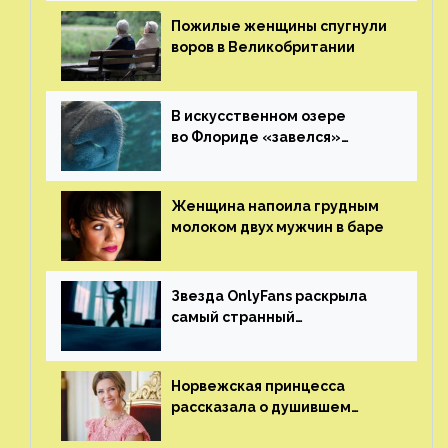
Пожилые женщины спугнули
воров в Великобритании
В искусственном озере
во Флориде «завелся»
ламантин
Женщина напоила грудным
молоком двух мужчин в баре
Звезда OnlyFans раскрыла
самый странный
и напугавший ее запрос
от фаната
Норвежская принцесса
рассказала о душившем
ее призраке нацистского