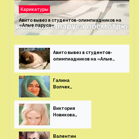
Карикатуры
Авито вывез в студентов-олимпиадников на
«Алые паруса»⁠⁠
Авито вывез в студентов-
олимпиадников на «Алые
паруса»⁠⁠
Галина
Волчек
(шарж)⁠⁠
Виктория
Новикова
(шарж)⁠⁠
Валентин