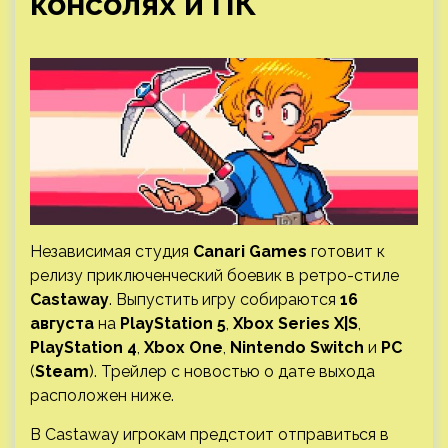
консолях и ПК
Независимая студия
Canari Games
готовит к
релизу приключенческий боевик в ретро-стиле
Castaway
. Выпустить игру собираются
16
августа
на
PlayStation 5
,
Xbox Series X|S
,
PlayStation 4
,
Xbox One
,
Nintendo Switch
и
PC
(
Steam
). Трейлер с новостью о дате выхода
расположен ниже.
В Castaway игрокам предстоит отправиться в