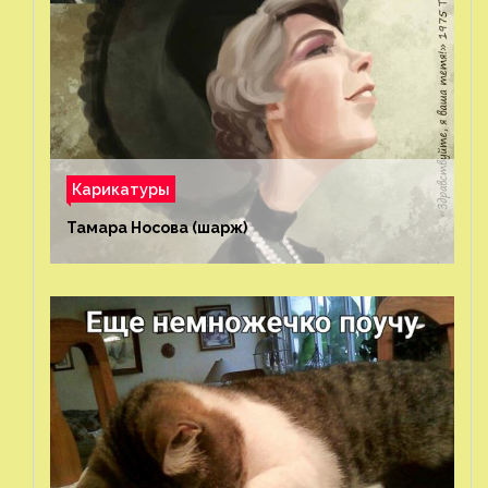
Карикатуры
Тамара Носова (шарж)⁠⁠