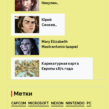
Никулин
(шарж)⁠⁠
Юрий
Сенкеви
ч (шарж)⁠⁠
Mary Elizabeth
Mastrantonio (шарж)⁠⁠
Карикатурная карта
Европы 1871 года⁠⁠
Метки
CAPCOM
MICROSOFT
NEXON
NINTENDO
PC