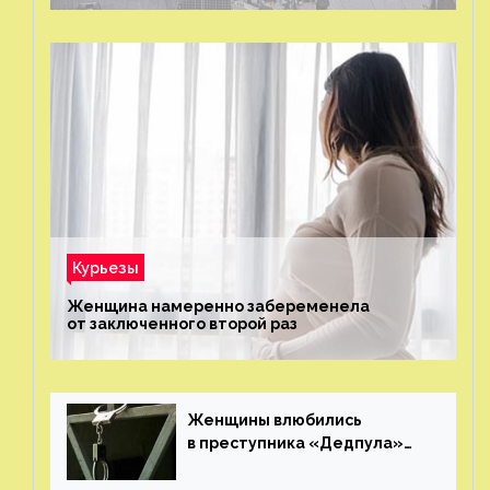
Курьезы
Женщина намеренно забеременела
от заключенного второй раз
Женщины влюбились
в преступника «Дедпула»
и попросили судью сохранить
ему жизнь