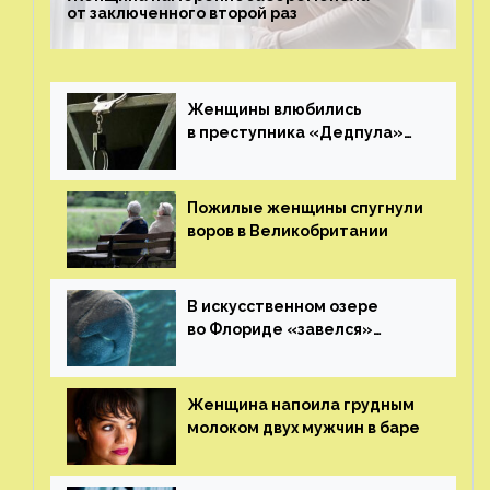
от заключенного второй раз
Женщины влюбились
в преступника «Дедпула»
и попросили судью сохранить
ему жизнь
Пожилые женщины спугнули
воров в Великобритании
В искусственном озере
во Флориде «завелся»
ламантин
Женщина напоила грудным
молоком двух мужчин в баре