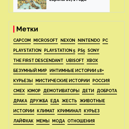
Метки
CAPCOM
MICROSOFT
NEXON
NINTENDO
PC
PLAYSTATION
PLAYSTATION 5
PS5
SONY
THE FIRST DESCENDANT
UBISOFT
XBOX
БЕЗУМНЫЙ МИР
ИНТИМНЫЕ ИСТОРИИ 18+
КУРЬЕЗЫ
МИСТИЧЕСКИЕ ИСТОРИИ
РОССИЯ
СМЕХ
ЮМОР
ДЕМОТИВАТОРЫ
ДЕТИ
ДОБРОТА
ДРАКА
ДРУЖБА
ЕДА
ЖЕСТЬ
ЖИВОТНЫЕ
ИСТОРИИ
КЛИМАТ
КРИМИНАЛ
КУРЬЕЗ
ЛАЙФХАК
МЕМЫ
МОДА
ОТНОШЕНИЯ