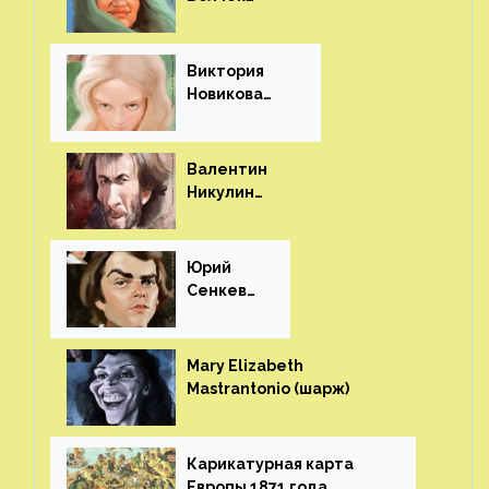
(шарж)⁠⁠
Виктория
Новикова
(шарж)⁠⁠
Валентин
Никулин
(шарж)⁠⁠
Юрий
Сенкеви
ч (шарж)⁠⁠
Mary Elizabeth
Mastrantonio (шарж)⁠⁠
Карикатурная карта
Европы 1871 года⁠⁠