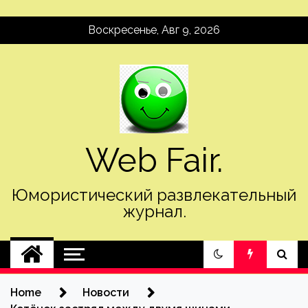
Skip
Воскресенье, Авг 9, 2026
to
content
Web Fair.
Юмористический развлекательный
журнал.
Home
Новости