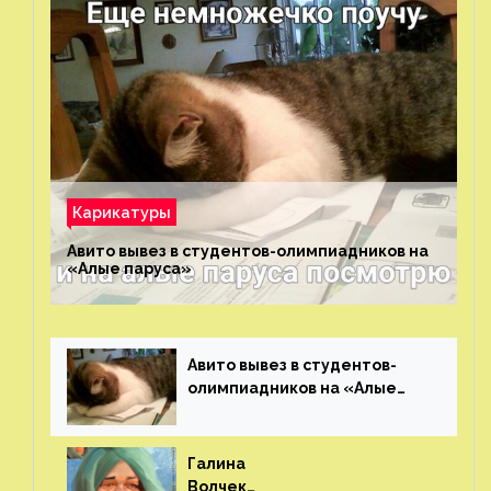
Карикатуры
Авито вывез в студентов-олимпиадников на
«Алые паруса»⁠⁠
Авито вывез в студентов-
олимпиадников на «Алые
паруса»⁠⁠
Галина
Волчек