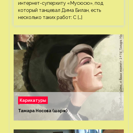
интернет-суперхиту «Мусюсю», под
который танцевал Дима Билан, есть
несколько таких работ: С […]
Карикатуры
Тамара Носова (шарж)⁠⁠