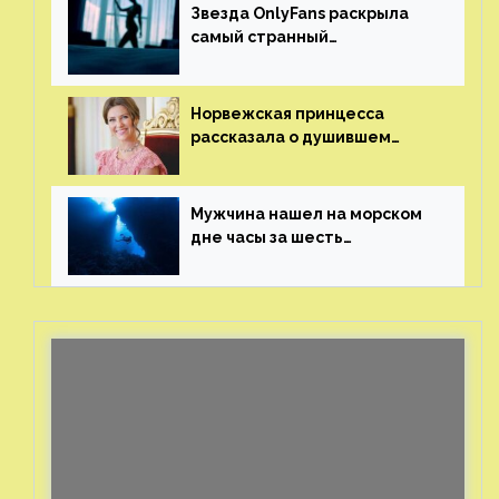
Звезда OnlyFans раскрыла
самый странный
и напугавший ее запрос
от фаната
Норвежская принцесса
рассказала о душившем
ее призраке нацистского
генерала
Мужчина нашел на морском
дне часы за шесть
миллионов рублей
с помощью пластиковых
бутылок