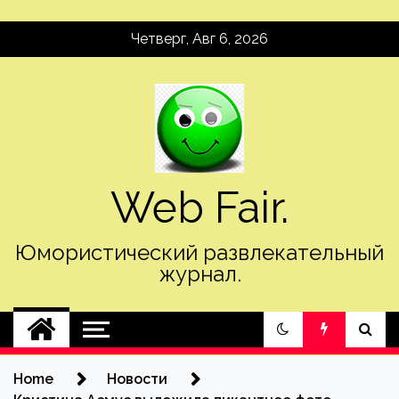
Skip
Четверг, Авг 6, 2026
to
content
Web Fair.
Юмористический развлекательный
журнал.
Home
Новости