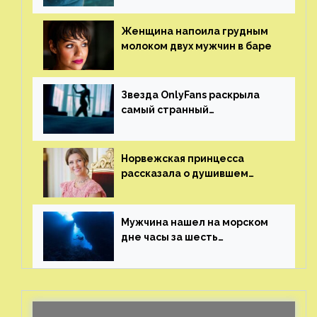
Женщина напоила грудным
молоком двух мужчин в баре
Звезда OnlyFans раскрыла
самый странный
и напугавший ее запрос
от фаната
Норвежская принцесса
рассказала о душившем
ее призраке нацистского
генерала
Мужчина нашел на морском
дне часы за шесть
миллионов рублей
с помощью пластиковых
бутылок