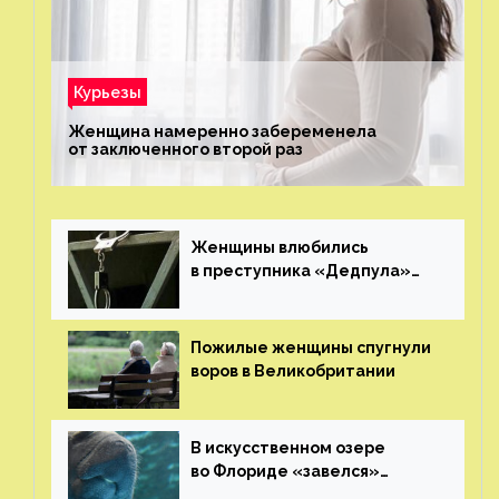
Курьезы
Женщина намеренно забеременела
от заключенного второй раз
Женщины влюбились
в преступника «Дедпула»
и попросили судью сохранить
ему жизнь
Пожилые женщины спугнули
воров в Великобритании
В искусственном озере
во Флориде «завелся»
ламантин