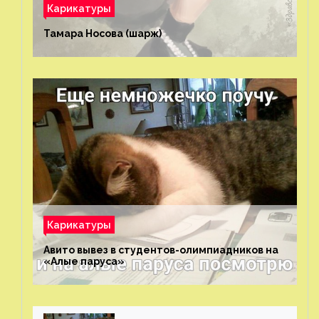
Карикатуры
Тамара Носова (шарж)⁠⁠
Карикатуры
Авито вывез в студентов-олимпиадников на
«Алые паруса»⁠⁠