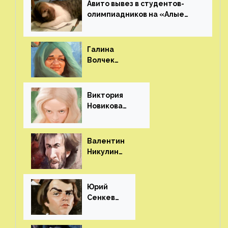
Авито вывез в студентов-
олимпиадников на «Алые
паруса»⁠⁠
Галина
Волчек
(шарж)⁠⁠
Виктория
Новикова
(шарж)⁠⁠
Валентин
Никулин
(шарж)⁠⁠
Юрий
Сенкеви
ч (шарж)⁠⁠