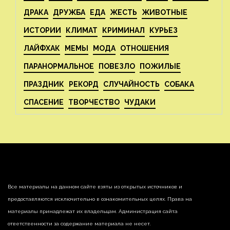
ДРАКА
ДРУЖБА
ЕДА
ЖЕСТЬ
ЖИВОТНЫЕ
ИСТОРИИ
КЛИМАТ
КРИМИНАЛ
КУРЬЕЗ
ЛАЙФХАК
МЕМЫ
МОДА
ОТНОШЕНИЯ
ПАРАНОРМАЛЬНОЕ
ПОВЕЗЛО
ПОЖИЛЫЕ
ПРАЗДНИК
РЕКОРД
СЛУЧАЙНОСТЬ
СОБАКА
СПАСЕНИЕ
ТВОРЧЕСТВО
ЧУДАКИ
Все материалы на данном сайте взяты из открытых источников и
предоставляются исключительно в ознакомительных целях. Права на
материалы принадлежат их владельцам. Администрация сайта
ответственности за содержание материала не несет.