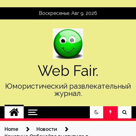
Skip
Воскресенье, Авг 9, 2026
to
content
Web Fair.
Юмористический развлекательный
журнал.
Home
Новости