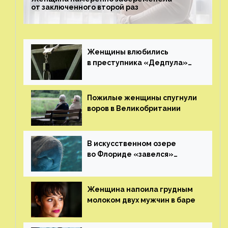
от заключенного второй раз
Женщины влюбились
в преступника «Дедпула»
и попросили судью сохранить
ему жизнь
Пожилые женщины спугнули
воров в Великобритании
В искусственном озере
во Флориде «завелся»
ламантин
Женщина напоила грудным
молоком двух мужчин в баре