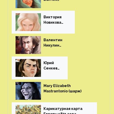
(шарж)⁠⁠
Виктория
Новикова
(шарж)⁠⁠
Валентин
Никулин
(шарж)⁠⁠
Юрий
Сенкеви
ч (шарж)⁠⁠
Mary Elizabeth
Mastrantonio (шарж)⁠⁠
Карикатурная карта