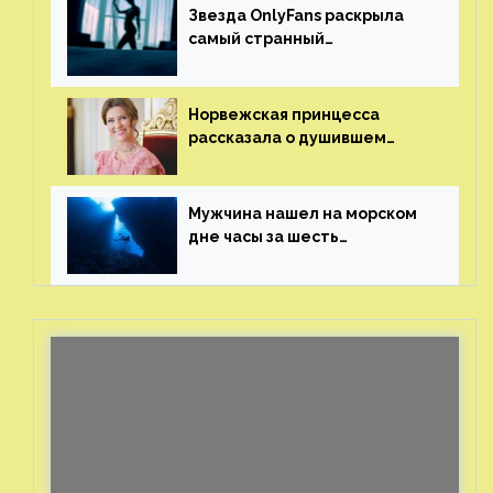
Звезда OnlyFans раскрыла
самый странный
и напугавший ее запрос
от фаната
Норвежская принцесса
рассказала о душившем
ее призраке нацистского
генерала
Мужчина нашел на морском
дне часы за шесть
миллионов рублей
с помощью пластиковых
бутылок