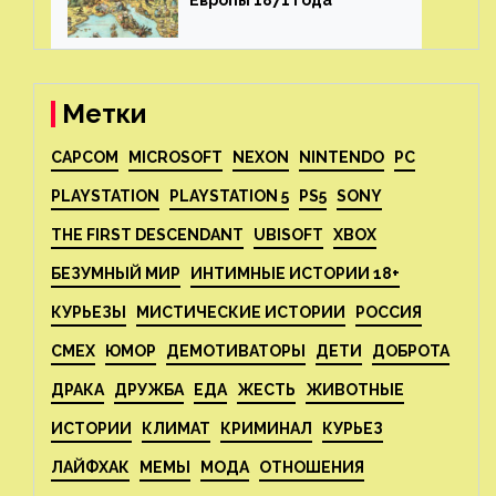
Европы 1871 года⁠⁠
Метки
CAPCOM
MICROSOFT
NEXON
NINTENDO
PC
PLAYSTATION
PLAYSTATION 5
PS5
SONY
THE FIRST DESCENDANT
UBISOFT
XBOX
БЕЗУМНЫЙ МИР
ИНТИМНЫЕ ИСТОРИИ 18+
КУРЬЕЗЫ
МИСТИЧЕСКИЕ ИСТОРИИ
РОССИЯ
СМЕХ
ЮМОР
ДЕМОТИВАТОРЫ
ДЕТИ
ДОБРОТА
ДРАКА
ДРУЖБА
ЕДА
ЖЕСТЬ
ЖИВОТНЫЕ
ИСТОРИИ
КЛИМАТ
КРИМИНАЛ
КУРЬЕЗ
ЛАЙФХАК
МЕМЫ
МОДА
ОТНОШЕНИЯ