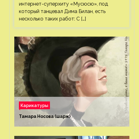
интернет-суперхиту «Мусюсю», под
который танцевал Дима Билан, есть
несколько таких работ: С […]
Карикатуры
Тамара Носова (шарж)⁠⁠