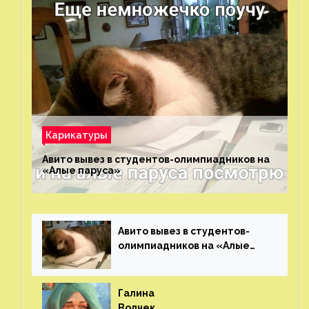
Карикатуры
Авито вывез в студентов-олимпиадников на
«Алые паруса»⁠⁠
Авито вывез в студентов-
олимпиадников на «Алые
паруса»⁠⁠
Галина
Волчек