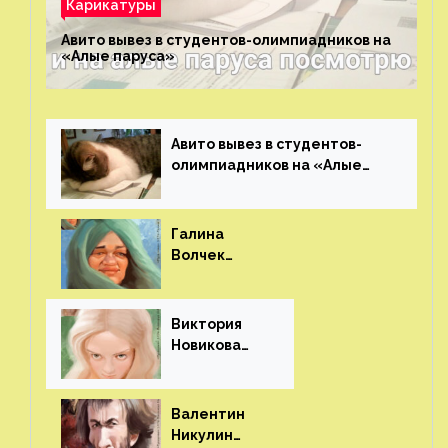
Карикатуры
Авито вывез в студентов-олимпиадников на
«Алые паруса»⁠⁠
Авито вывез в студентов-
олимпиадников на «Алые
паруса»⁠⁠
Галина
Волчек
(шарж)⁠⁠
Виктория
Новикова
(шарж)⁠⁠
Валентин
Никулин