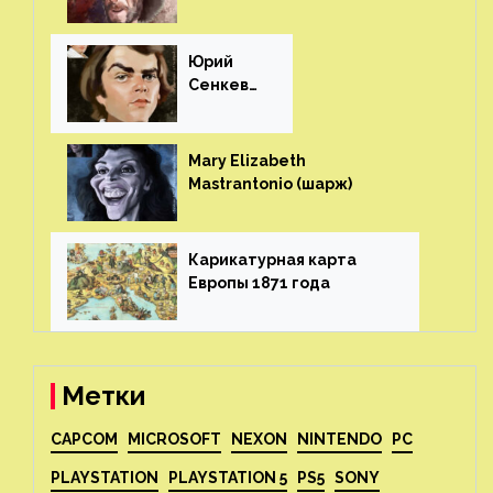
(шарж)⁠⁠
Юрий
Сенкеви
ч (шарж)⁠⁠
Mary Elizabeth
Mastrantonio (шарж)⁠⁠
Карикатурная карта
Европы 1871 года⁠⁠
Метки
CAPCOM
MICROSOFT
NEXON
NINTENDO
PC
PLAYSTATION
PLAYSTATION 5
PS5
SONY