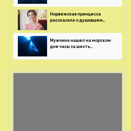
и напугавший ее запрос
от фаната
Норвежская принцесса
рассказала о душившем
ее призраке нацистского
генерала
Мужчина нашел на морском
дне часы за шесть
миллионов рублей
с помощью пластиковых
бутылок