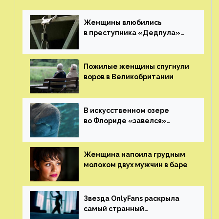
Женщины влюбились
в преступника «Дедпула»
и попросили судью сохранить
ему жизнь
Пожилые женщины спугнули
воров в Великобритании
В искусственном озере
во Флориде «завелся»
ламантин
Женщина напоила грудным
молоком двух мужчин в баре
Звезда OnlyFans раскрыла
самый странный