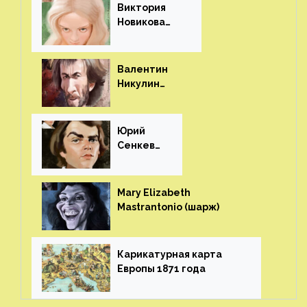
Виктория
Новикова
(шарж)⁠⁠
Валентин
Никулин
(шарж)⁠⁠
Юрий
Сенкеви
ч (шарж)⁠⁠
Mary Elizabeth
Mastrantonio (шарж)⁠⁠
Карикатурная карта
Европы 1871 года⁠⁠