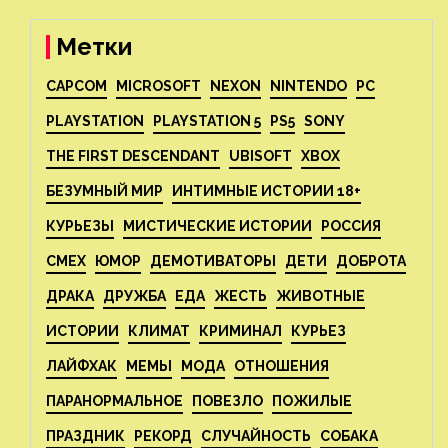
Метки
CAPCOM
MICROSOFT
NEXON
NINTENDO
PC
PLAYSTATION
PLAYSTATION 5
PS5
SONY
THE FIRST DESCENDANT
UBISOFT
XBOX
БЕЗУМНЫЙ МИР
ИНТИМНЫЕ ИСТОРИИ 18+
КУРЬЕЗЫ
МИСТИЧЕСКИЕ ИСТОРИИ
РОССИЯ
СМЕХ
ЮМОР
ДЕМОТИВАТОРЫ
ДЕТИ
ДОБРОТА
ДРАКА
ДРУЖБА
ЕДА
ЖЕСТЬ
ЖИВОТНЫЕ
ИСТОРИИ
КЛИМАТ
КРИМИНАЛ
КУРЬЕЗ
ЛАЙФХАК
МЕМЫ
МОДА
ОТНОШЕНИЯ
ПАРАНОРМАЛЬНОЕ
ПОВЕЗЛО
ПОЖИЛЫЕ
ПРАЗДНИК
РЕКОРД
СЛУЧАЙНОСТЬ
СОБАКА