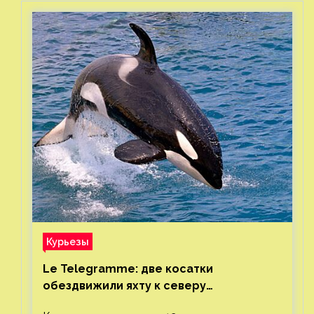
Курьезы
Le Telegramme: две косатки
обездвижили яхту к северу
от Гибралтарского пролива