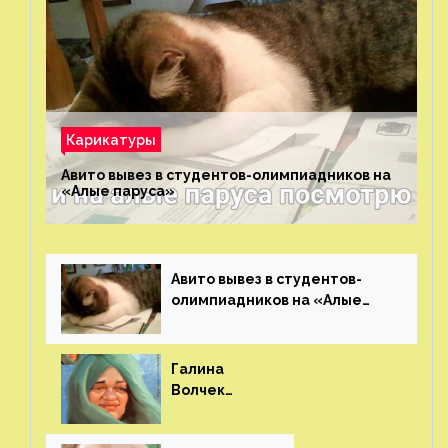
Карикатуры
Авито вывез в студентов-олимпиадников на
«Алые паруса»⁠⁠
Авито вывез в студентов-
олимпиадников на «Алые
паруса»⁠⁠
Галина
Волчек
(шарж)⁠⁠