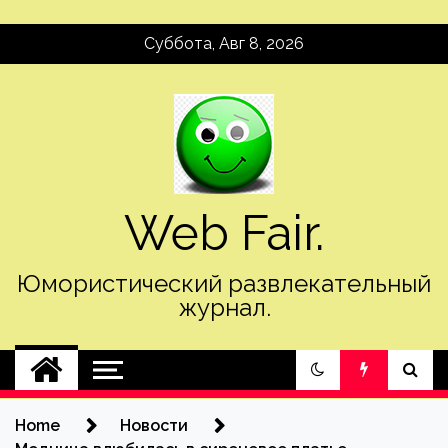
Skip
Суббота, Авг 8, 2026
to
content
Web Fair.
Юмористический развлекательный
журнал.
Home
Новости