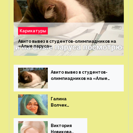
Карикатуры
Авито вывез в студентов-олимпиадников на
«Алые паруса»⁠⁠
Авито вывез в студентов-
олимпиадников на «Алые
паруса»⁠⁠
Галина
Волчек
(шарж)⁠⁠
Виктория
Новикова