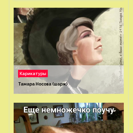
Карикатуры
Тамара Носова (шарж)⁠⁠