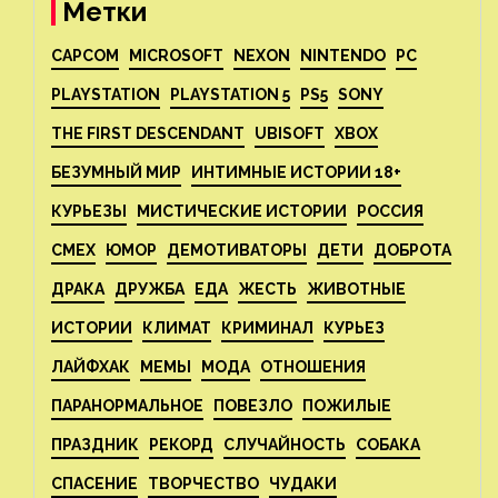
Метки
CAPCOM
MICROSOFT
NEXON
NINTENDO
PC
PLAYSTATION
PLAYSTATION 5
PS5
SONY
THE FIRST DESCENDANT
UBISOFT
XBOX
БЕЗУМНЫЙ МИР
ИНТИМНЫЕ ИСТОРИИ 18+
КУРЬЕЗЫ
МИСТИЧЕСКИЕ ИСТОРИИ
РОССИЯ
СМЕХ
ЮМОР
ДЕМОТИВАТОРЫ
ДЕТИ
ДОБРОТА
ДРАКА
ДРУЖБА
ЕДА
ЖЕСТЬ
ЖИВОТНЫЕ
ИСТОРИИ
КЛИМАТ
КРИМИНАЛ
КУРЬЕЗ
ЛАЙФХАК
МЕМЫ
МОДА
ОТНОШЕНИЯ
ПАРАНОРМАЛЬНОЕ
ПОВЕЗЛО
ПОЖИЛЫЕ
ПРАЗДНИК
РЕКОРД
СЛУЧАЙНОСТЬ
СОБАКА
СПАСЕНИЕ
ТВОРЧЕСТВО
ЧУДАКИ