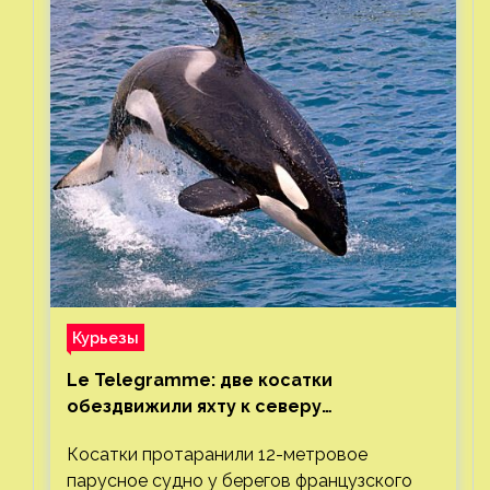
Курьезы
Le Telegramme: две косатки
обездвижили яхту к северу
от Гибралтарского пролива
Косатки протаранили 12-метровое
парусное судно у берегов французского