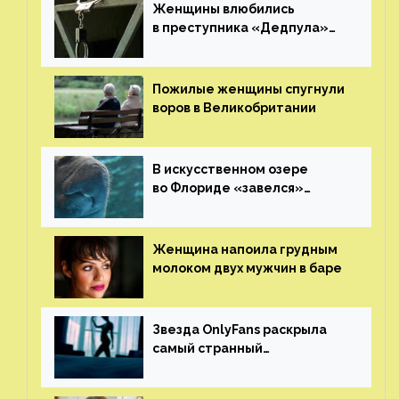
Женщины влюбились
в преступника «Дедпула»
и попросили судью сохранить
ему жизнь
Пожилые женщины спугнули
воров в Великобритании
В искусственном озере
во Флориде «завелся»
ламантин
Женщина напоила грудным
молоком двух мужчин в баре
Звезда OnlyFans раскрыла
самый странный
и напугавший ее запрос
от фаната