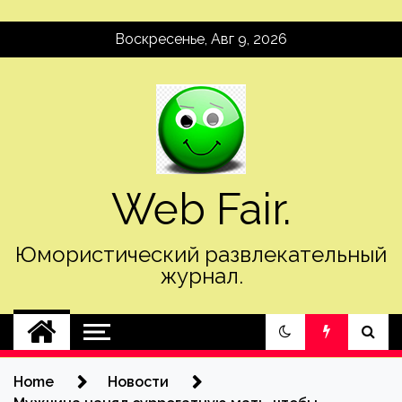
Skip
Воскресенье, Авг 9, 2026
to
content
Web Fair.
Юмористический развлекательный
журнал.
Home
Новости