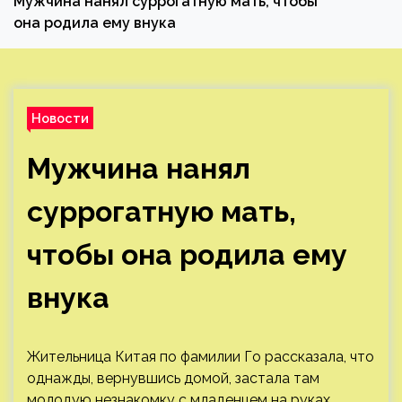
Мужчина нанял суррогатную мать, чтобы
она родила ему внука
Новости
Мужчина нанял
суррогатную мать,
чтобы она родила ему
внука
Жительница Китая по фамилии Го рассказала, что
однажды, вернувшись домой, застала там
молодую незнакомку с младенцем на руках.