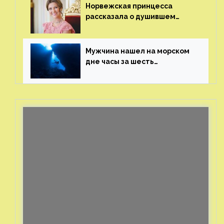
Норвежская принцесса
рассказала о душившем
ее призраке нацистского
генерала
Мужчина нашел на морском
дне часы за шесть
миллионов рублей
с помощью пластиковых
бутылок