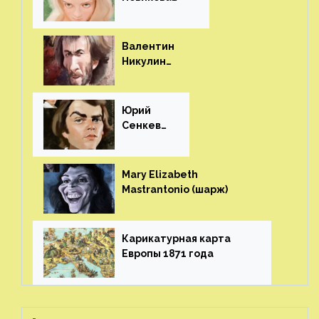
(шарж)⁠⁠
Валентин
Никулин
(шарж)⁠⁠
Юрий
Сенкеви
ч (шарж)⁠⁠
Mary Elizabeth
Mastrantonio (шарж)⁠⁠
Карикатурная карта
Европы 1871 года⁠⁠