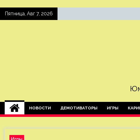
Skip
Пятница, Авг 7, 2026
to
content
Юм
НОВОСТИ
ДЕМОТИВАТОРЫ
ИГРЫ
КАРИ
Игры