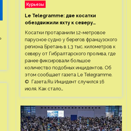
Курьезы
Le Telegramme: две косатки
обездвижили яхту к северу
от Гибралтарского пролива
Косатки протаранили 12-метровое
ь
парусное судно у берегов французского
региона Бретань в 1,3 тыс. километров к
северу от Гибралтарского пролива, где
ранее фиксировали большое
количество подобных инцидентов. Об
этом сообщает газета Le Telegramme.
© Газета.Ru Инцидент случился 16
июля. Как стало…