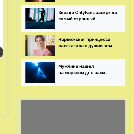
Звезда OnlyFans раскрыла
самый странный
и напугавший ее запрос
от фаната
Норвежская принцесса
рассказала о душившем
ее призраке нацистского
генерала
Мужчина нашел
на морском дне часы
за шесть миллионов
рублей с помощью
пластиковых бутылок