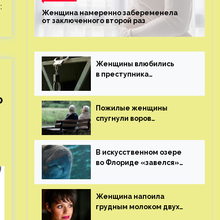
:
Женщина намеренно забеременела
от заключенного второй раз
Женщины влюбились
в преступника
«Дедпула» и попросили
судью сохранить ему
о
жизнь
Пожилые женщины
спугнули воров
в Великобритании
В искусственном озере
во Флориде «завелся»
ламантин
Женщина напоила
грудным молоком двух
мужчин в баре