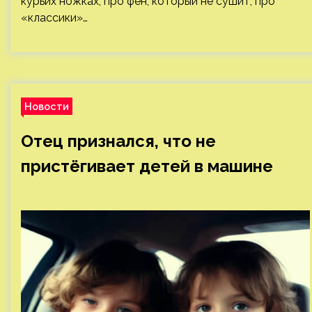
курьих ножках, про фен, который не сушит, про
«классики»…
Новости
Отец признался, что не
пристёгивает детей в машине