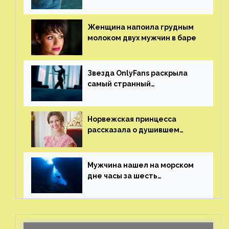
ламантин
Женщина напоила грудным
молоком двух мужчин в баре
Звезда OnlyFans раскрыла
самый странный
и напугавший ее запрос
от фаната
Норвежская принцесса
рассказала о душившем
ее призраке нацистского
генерала
Мужчина нашел на морском
дне часы за шесть
миллионов рублей
с помощью пластиковых
бутылок