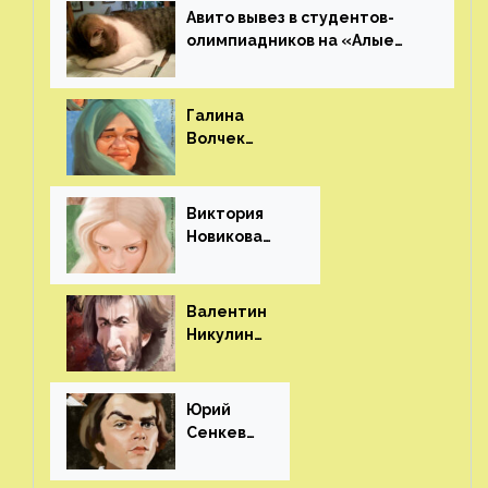
Авито вывез в студентов-
олимпиадников на «Алые
паруса»⁠⁠
Галина
Волчек
(шарж)⁠⁠
Виктория
Новикова
(шарж)⁠⁠
Валентин
Никулин
(шарж)⁠⁠
Юрий
Сенкеви
ч (шарж)⁠⁠