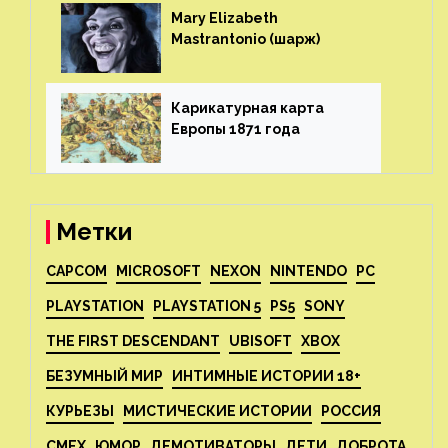
Mary Elizabeth
Mastrantonio (шарж)⁠⁠
Карикатурная карта
Европы 1871 года⁠⁠
Метки
CAPCOM
MICROSOFT
NEXON
NINTENDO
PC
PLAYSTATION
PLAYSTATION 5
PS5
SONY
THE FIRST DESCENDANT
UBISOFT
XBOX
БЕЗУМНЫЙ МИР
ИНТИМНЫЕ ИСТОРИИ 18+
КУРЬЕЗЫ
МИСТИЧЕСКИЕ ИСТОРИИ
РОССИЯ
СМЕХ
ЮМОР
ДЕМОТИВАТОРЫ
ДЕТИ
ДОБРОТА