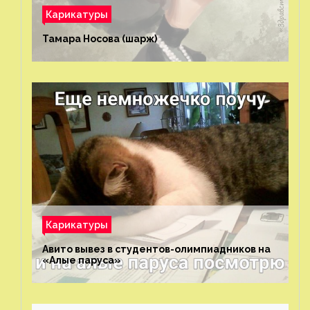
Карикатуры
Тамара Носова (шарж)⁠⁠
Карикатуры
Авито вывез в студентов-олимпиадников на
«Алые паруса»⁠⁠