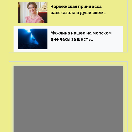
Норвежская принцесса
рассказала о душившем
ее призраке нацистского
генерала
Мужчина нашел на морском
дне часы за шесть
миллионов рублей
с помощью пластиковых
бутылок