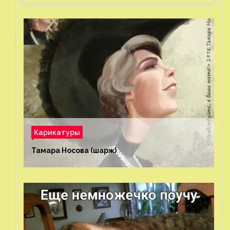
Карикатуры
Тамара Носова (шарж)⁠⁠