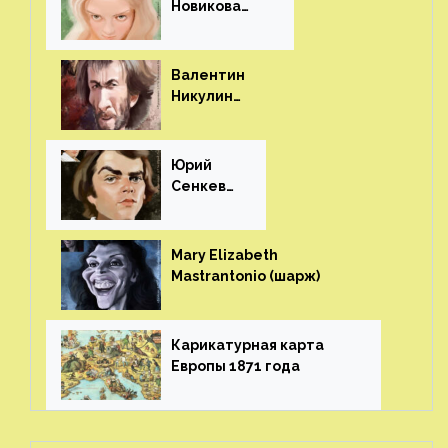
Новикова
(шарж)⁠⁠
Валентин
Никулин
(шарж)⁠⁠
Юрий
Сенкеви
ч (шарж)⁠⁠
Mary Elizabeth
Mastrantonio (шарж)⁠⁠
Карикатурная карта
Европы 1871 года⁠⁠