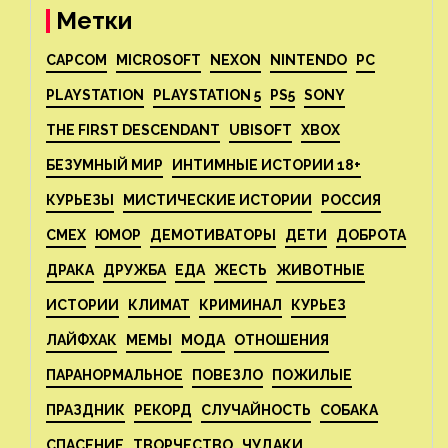
Метки
CAPCOM
MICROSOFT
NEXON
NINTENDO
PC
PLAYSTATION
PLAYSTATION 5
PS5
SONY
THE FIRST DESCENDANT
UBISOFT
XBOX
БЕЗУМНЫЙ МИР
ИНТИМНЫЕ ИСТОРИИ 18+
КУРЬЕЗЫ
МИСТИЧЕСКИЕ ИСТОРИИ
РОССИЯ
СМЕХ
ЮМОР
ДЕМОТИВАТОРЫ
ДЕТИ
ДОБРОТА
ДРАКА
ДРУЖБА
ЕДА
ЖЕСТЬ
ЖИВОТНЫЕ
ИСТОРИИ
КЛИМАТ
КРИМИНАЛ
КУРЬЕЗ
ЛАЙФХАК
МЕМЫ
МОДА
ОТНОШЕНИЯ
ПАРАНОРМАЛЬНОЕ
ПОВЕЗЛО
ПОЖИЛЫЕ
ПРАЗДНИК
РЕКОРД
СЛУЧАЙНОСТЬ
СОБАКА
СПАСЕНИЕ
ТВОРЧЕСТВО
ЧУДАКИ