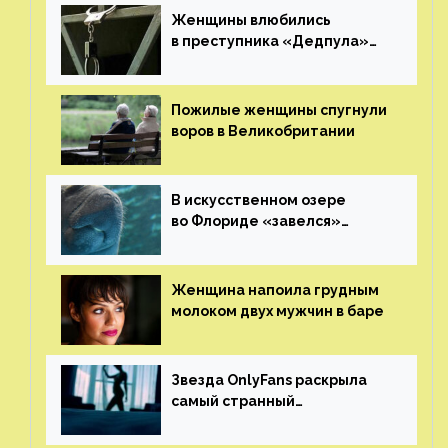
Женщины влюбились
в преступника «Дедпула»
и попросили судью сохранить
ему жизнь
Пожилые женщины спугнули
воров в Великобритании
В искусственном озере
во Флориде «завелся»
ламантин
Женщина напоила грудным
молоком двух мужчин в баре
Звезда OnlyFans раскрыла
самый странный
и напугавший ее запрос
от фаната