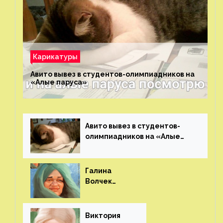
Карикатуры
Авито вывез в студентов-олимпиадников на
«Алые паруса»⁠⁠
Авито вывез в студентов-
олимпиадников на «Алые
паруса»⁠⁠
Галина
Волчек
(шарж)⁠⁠
Виктория