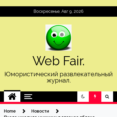
Skip
Воскресенье, Авг 9, 2026
to
content
Web Fair.
Юмористический развлекательный
журнал.
Home
Новости