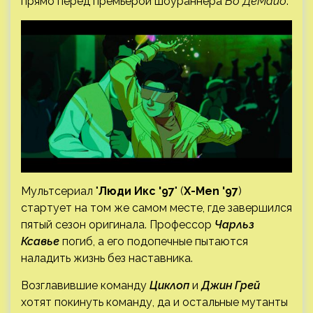
прямо перед премьерой шоураннера
Бо ДеМайо
.
Мультсериал "
Люди Икс '97
" (
X-Men '97
)
стартует на том же самом месте, где завершился
пятый сезон оригинала. Профессор
Чарльз
Ксавье
погиб, а его подопечные пытаются
наладить жизнь без наставника.
Возглавившие команду
Циклоп
и
Джин Грей
хотят покинуть команду, да и остальные мутанты