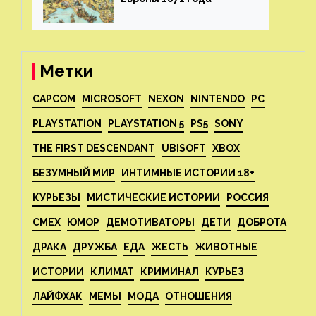
Метки
CAPCOM
MICROSOFT
NEXON
NINTENDO
PC
PLAYSTATION
PLAYSTATION 5
PS5
SONY
THE FIRST DESCENDANT
UBISOFT
XBOX
БЕЗУМНЫЙ МИР
ИНТИМНЫЕ ИСТОРИИ 18+
КУРЬЕЗЫ
МИСТИЧЕСКИЕ ИСТОРИИ
РОССИЯ
СМЕХ
ЮМОР
ДЕМОТИВАТОРЫ
ДЕТИ
ДОБРОТА
ДРАКА
ДРУЖБА
ЕДА
ЖЕСТЬ
ЖИВОТНЫЕ
ИСТОРИИ
КЛИМАТ
КРИМИНАЛ
КУРЬЕЗ
ЛАЙФХАК
МЕМЫ
МОДА
ОТНОШЕНИЯ