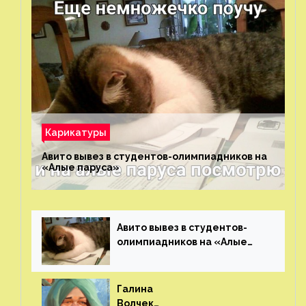
Карикатуры
Авито вывез в студентов-олимпиадников на
«Алые паруса»⁠⁠
Авито вывез в студентов-
олимпиадников на «Алые
паруса»⁠⁠
Галина
Волчек