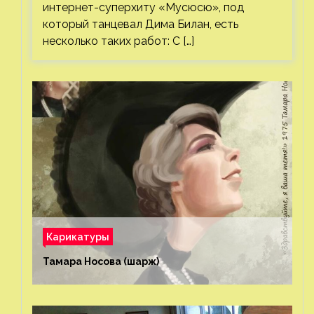
интернет-суперхиту «Мусюсю», под
который танцевал Дима Билан, есть
несколько таких работ: С […]
Карикатуры
Тамара Носова (шарж)⁠⁠