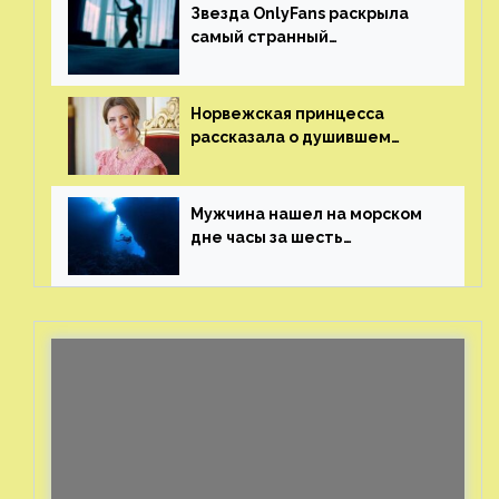
Звезда OnlyFans раскрыла
самый странный
и напугавший ее запрос
от фаната
Норвежская принцесса
рассказала о душившем
ее призраке нацистского
генерала
Мужчина нашел на морском
дне часы за шесть
миллионов рублей
с помощью пластиковых
бутылок