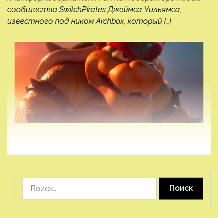
сообщества SwitchPirates Джеймса Уильямса,
известного под ником Archbox, который […]
Найти: