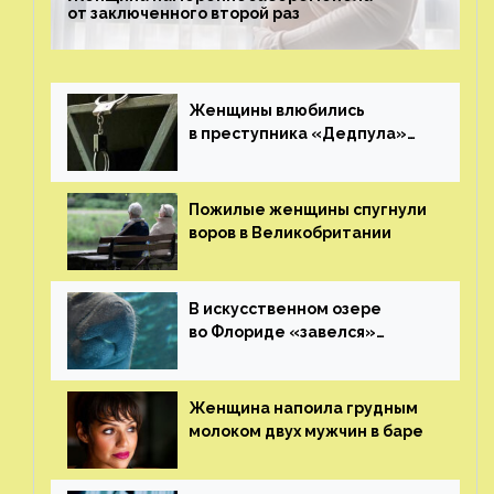
от заключенного второй раз
Женщины влюбились
в преступника «Дедпула»
и попросили судью сохранить
ему жизнь
Пожилые женщины спугнули
воров в Великобритании
В искусственном озере
во Флориде «завелся»
ламантин
Женщина напоила грудным
молоком двух мужчин в баре