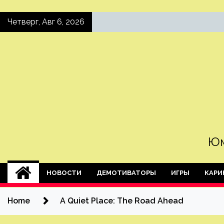
Skip
Четверг, Авг 6, 2026
to
content
Юм
НОВОСТИ
ДЕМОТИВАТОРЫ
ИГРЫ
КАРИ
Home
A Quiet Place: The Road Ahead