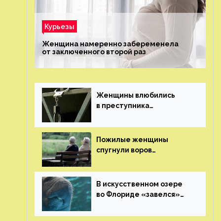
Курьезы
Женщина намеренно забеременела
от заключенного второй раз
Женщины влюбились
в преступника
«Дедпула» и попросили
судью сохранить ему
жизнь
Пожилые женщины
спугнули воров
в Великобритании
В искусственном озере
во Флориде «завелся»
ламантин