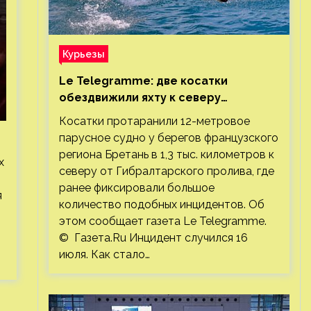
Курьезы
Le Telegramme: две косатки
обездвижили яхту к северу
от Гибралтарского пролива
Косатки протаранили 12-метровое
парусное судно у берегов французского
региона Бретань в 1,3 тыс. километров к
х
северу от Гибралтарского пролива, где
ранее фиксировали большое
я
количество подобных инцидентов. Об
этом сообщает газета Le Telegramme.
© Газета.Ru Инцидент случился 16
июля. Как стало…