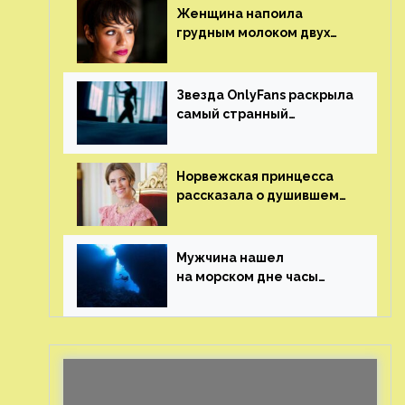
Женщина напоила
грудным молоком двух
мужчин в баре
Звезда OnlyFans раскрыла
самый странный
и напугавший ее запрос
от фаната
Норвежская принцесса
рассказала о душившем
ее призраке нацистского
генерала
Мужчина нашел
на морском дне часы
за шесть миллионов
рублей с помощью
пластиковых бутылок