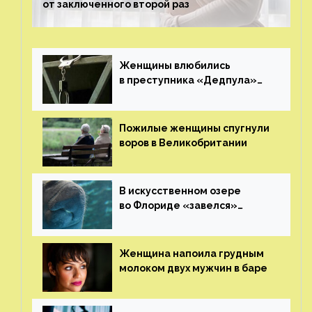
от заключенного второй раз
Женщины влюбились
в преступника «Дедпула»
и попросили судью сохранить
ему жизнь
Пожилые женщины спугнули
воров в Великобритании
В искусственном озере
во Флориде «завелся»
ламантин
Женщина напоила грудным
молоком двух мужчин в баре