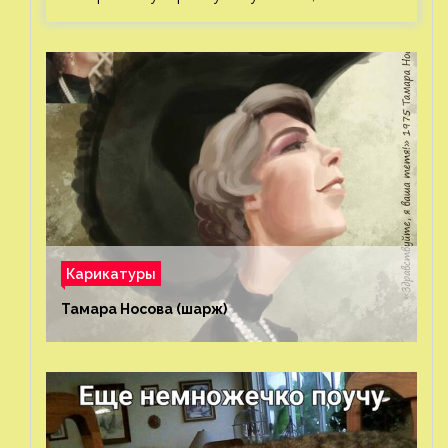
Карикатуры
Тамара Носова (шарж)⁠⁠