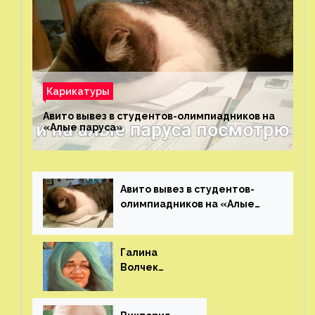
Карикатуры
Авито вывез в студентов-олимпиадников на
«Алые паруса»⁠⁠
Авито вывез в студентов-
олимпиадников на «Алые
паруса»⁠⁠
Галина
Волчек
(шарж)⁠⁠