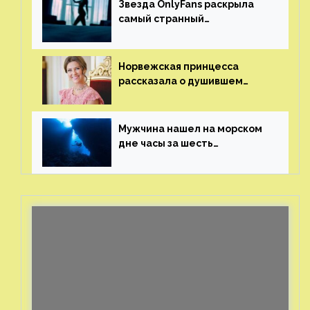
Звезда OnlyFans раскрыла
самый странный
и напугавший ее запрос
от фаната
Норвежская принцесса
рассказала о душившем
ее призраке нацистского
генерала
Мужчина нашел на морском
дне часы за шесть
миллионов рублей
с помощью пластиковых
бутылок