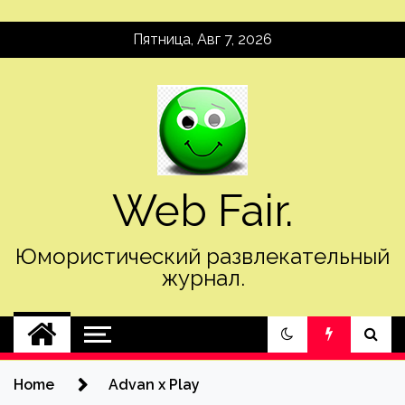
Skip
Пятница, Авг 7, 2026
to
content
Web Fair.
Юмористический развлекательный
журнал.
Home
Advan x Play