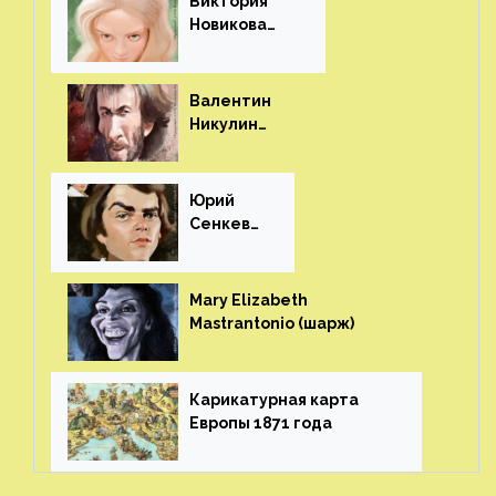
Виктория
Новикова
(шарж)⁠⁠
Валентин
Никулин
(шарж)⁠⁠
Юрий
Сенкеви
ч (шарж)⁠⁠
Mary Elizabeth
Mastrantonio (шарж)⁠⁠
Карикатурная карта
Европы 1871 года⁠⁠