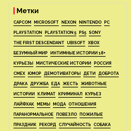
Метки
CAPCOM
MICROSOFT
NEXON
NINTENDO
PC
PLAYSTATION
PLAYSTATION 5
PS5
SONY
THE FIRST DESCENDANT
UBISOFT
XBOX
БЕЗУМНЫЙ МИР
ИНТИМНЫЕ ИСТОРИИ 18+
КУРЬЕЗЫ
МИСТИЧЕСКИЕ ИСТОРИИ
РОССИЯ
СМЕХ
ЮМОР
ДЕМОТИВАТОРЫ
ДЕТИ
ДОБРОТА
ДРАКА
ДРУЖБА
ЕДА
ЖЕСТЬ
ЖИВОТНЫЕ
ИСТОРИИ
КЛИМАТ
КРИМИНАЛ
КУРЬЕЗ
ЛАЙФХАК
МЕМЫ
МОДА
ОТНОШЕНИЯ
ПАРАНОРМАЛЬНОЕ
ПОВЕЗЛО
ПОЖИЛЫЕ
ПРАЗДНИК
РЕКОРД
СЛУЧАЙНОСТЬ
СОБАКА