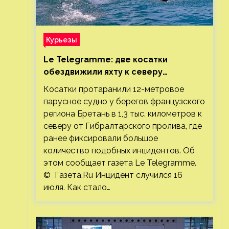
Курьезы
Le Telegramme: две косатки
обездвижили яхту к северу
от Гибралтарского пролива
Косатки протаранили 12-метровое
парусное судно у берегов французского
региона Бретань в 1,3 тыс. километров к
северу от Гибралтарского пролива, где
ранее фиксировали большое
количество подобных инцидентов. Об
этом сообщает газета Le Telegramme.
© Газета.Ru Инцидент случился 16
июля. Как стало…