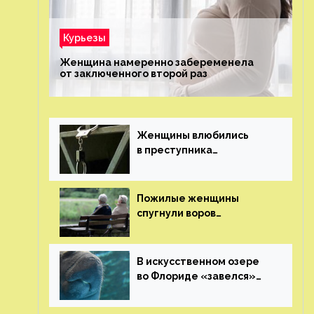
Курьезы
Женщина намеренно забеременела
от заключенного второй раз
Женщины влюбились
в преступника
«Дедпула» и попросили
судью сохранить ему
жизнь
Пожилые женщины
спугнули воров
в Великобритании
В искусственном озере
во Флориде «завелся»
ламантин