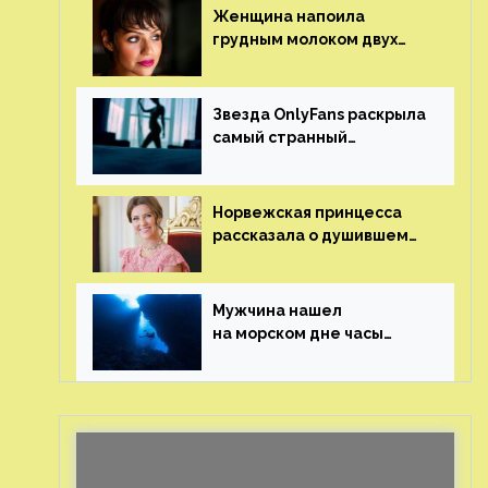
Женщина напоила
грудным молоком двух
мужчин в баре
Звезда OnlyFans раскрыла
самый странный
и напугавший ее запрос
от фаната
Норвежская принцесса
рассказала о душившем
ее призраке нацистского
генерала
Мужчина нашел
на морском дне часы
за шесть миллионов
рублей с помощью
пластиковых бутылок