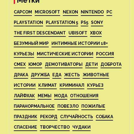
Метки
CAPCOM
MICROSOFT
NEXON
NINTENDO
PC
PLAYSTATION
PLAYSTATION 5
PS5
SONY
THE FIRST DESCENDANT
UBISOFT
XBOX
БЕЗУМНЫЙ МИР
ИНТИМНЫЕ ИСТОРИИ 18+
КУРЬЕЗЫ
МИСТИЧЕСКИЕ ИСТОРИИ
РОССИЯ
СМЕХ
ЮМОР
ДЕМОТИВАТОРЫ
ДЕТИ
ДОБРОТА
ДРАКА
ДРУЖБА
ЕДА
ЖЕСТЬ
ЖИВОТНЫЕ
ИСТОРИИ
КЛИМАТ
КРИМИНАЛ
КУРЬЕЗ
ЛАЙФХАК
МЕМЫ
МОДА
ОТНОШЕНИЯ
ПАРАНОРМАЛЬНОЕ
ПОВЕЗЛО
ПОЖИЛЫЕ
ПРАЗДНИК
РЕКОРД
СЛУЧАЙНОСТЬ
СОБАКА
СПАСЕНИЕ
ТВОРЧЕСТВО
ЧУДАКИ