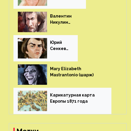
(шарж)⁠⁠
Валентин
Никулин
(шарж)⁠⁠
Юрий
Сенкеви
ч (шарж)⁠⁠
Mary Elizabeth
Mastrantonio (шарж)⁠⁠
Карикатурная карта
Европы 1871 года⁠⁠