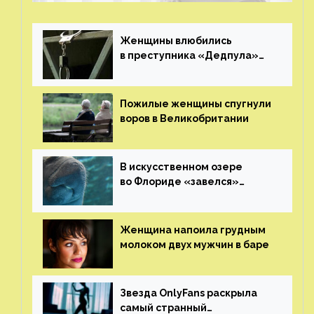
Женщины влюбились
в преступника «Дедпула»
и попросили судью сохранить
ему жизнь
Пожилые женщины спугнули
воров в Великобритании
В искусственном озере
во Флориде «завелся»
ламантин
Женщина напоила грудным
молоком двух мужчин в баре
Звезда OnlyFans раскрыла
самый странный