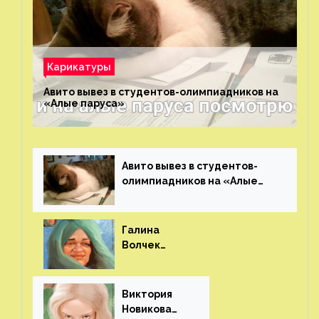
Карикатуры
Авито вывез в студентов-олимпиадников на
«Алые паруса»⁠⁠
Авито вывез в студентов-
олимпиадников на «Алые
паруса»⁠⁠
Галина
Волчек
(шарж)⁠⁠
Виктория
Новикова