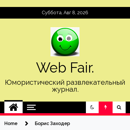
Skip
Суббота, Авг 8, 2026
to
content
Web Fair.
Юмористический развлекательный
журнал.
Home
Борис Заходер