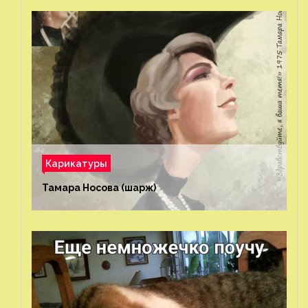
Карикатуры
Тамара Носова (шарж)⁠⁠