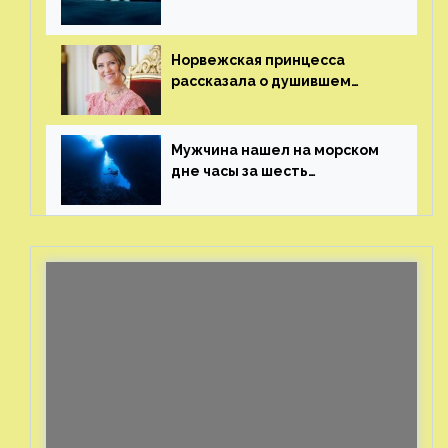
и напугавший ее запрос
от фаната
Норвежская принцесса
рассказала о душившем
ее призраке нацистского
генерала
Мужчина нашел на морском
дне часы за шесть
миллионов рублей
с помощью пластиковых
бутылок