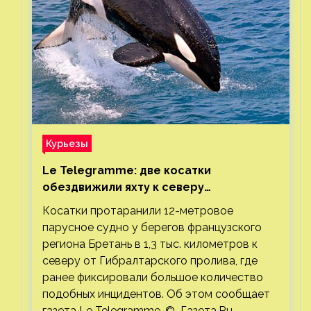
Курьезы
Le Telegramme: две косатки
обездвижили яхту к северу
от Гибралтарского пролива
Косатки протаранили 12-метровое
парусное судно у берегов французского
региона Бретань в 1,3 тыс. километров к
северу от Гибралтарского пролива, где
ранее фиксировали большое количество
подобных инцидентов. Об этом сообщает
газета Le Telegramme. © Газета.Ru