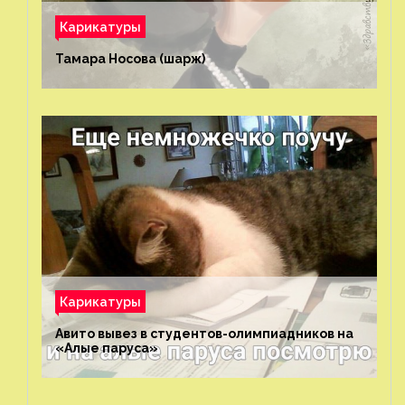
Карикатуры
Тамара Носова (шарж)⁠⁠
Карикатуры
Авито вывез в студентов-олимпиадников на
«Алые паруса»⁠⁠