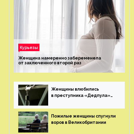
Курьезы
Женщина намеренно забеременела
от заключенного второй раз
Женщины влюбились
в преступника «Дедпула»
и попросили судью сохранить
ему жизнь
Пожилые женщины спугнули
воров в Великобритании