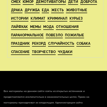
СМЕХ
ЮМОР
ДЕМОТИВАТОРЫ
ДЕТИ
ДОБРОТА
ДРАКА
ДРУЖБА
ЕДА
ЖЕСТЬ
ЖИВОТНЫЕ
ИСТОРИИ
КЛИМАТ
КРИМИНАЛ
КУРЬЕЗ
ЛАЙФХАК
МЕМЫ
МОДА
ОТНОШЕНИЯ
ПАРАНОРМАЛЬНОЕ
ПОВЕЗЛО
ПОЖИЛЫЕ
ПРАЗДНИК
РЕКОРД
СЛУЧАЙНОСТЬ
СОБАКА
СПАСЕНИЕ
ТВОРЧЕСТВО
ЧУДАКИ
Все материалы на данном сайте взяты из открытых источников и
предоставляются исключительно в ознакомительных целях. Права на
материалы принадлежат их владельцам. Администрация сайта