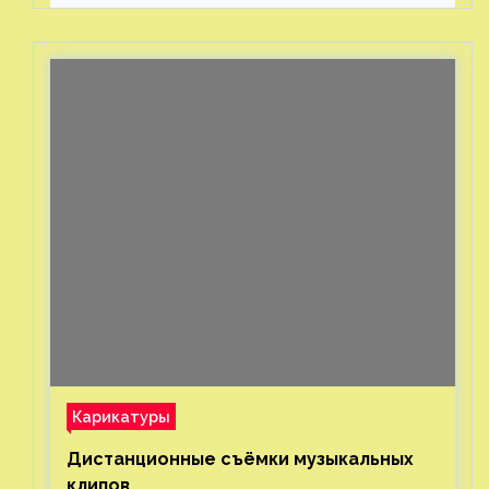
с помощью пластиковых
бутылок
Карикатуры
Дистанционные съёмки музыкальных
клипов⁠⁠