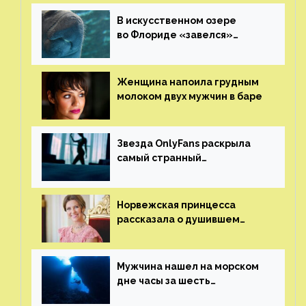
В искусственном озере
во Флориде «завелся»
ламантин
Женщина напоила грудным
молоком двух мужчин в баре
Звезда OnlyFans раскрыла
самый странный
и напугавший ее запрос
от фаната
Норвежская принцесса
рассказала о душившем
ее призраке нацистского
генерала
Мужчина нашел на морском
дне часы за шесть
миллионов рублей