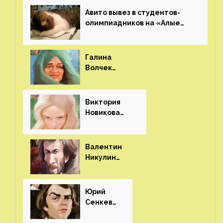
Авито вывез в студентов-
олимпиадников на «Алые
паруса»⁠⁠
Галина
Волчек
(шарж)⁠⁠
Виктория
Новикова
(шарж)⁠⁠
Валентин
Никулин
(шарж)⁠⁠
Юрий
Сенкеви
ч (шарж)⁠⁠