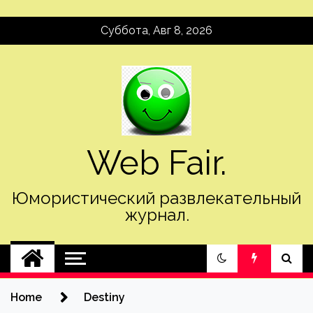
Skip
Суббота, Авг 8, 2026
to
content
Web Fair.
Юмористический развлекательный
журнал.
Home
Destiny