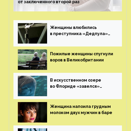
от заключенного второй раз
Женщины влюбились
в преступника «Дедпула»
и попросили судью сохранить
ему жизнь
Пожилые женщины спугнули
воров в Великобритании
В искусственном озере
во Флориде «завелся»
ламантин
Женщина напоила грудным
молоком двух мужчин в баре