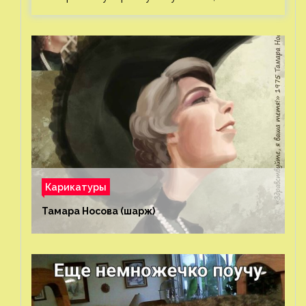
Карикатуры
Тамара Носова (шарж)⁠⁠