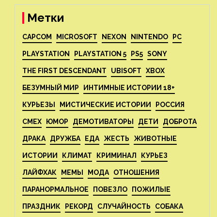
Метки
CAPCOM
MICROSOFT
NEXON
NINTENDO
PC
PLAYSTATION
PLAYSTATION 5
PS5
SONY
THE FIRST DESCENDANT
UBISOFT
XBOX
БЕЗУМНЫЙ МИР
ИНТИМНЫЕ ИСТОРИИ 18+
КУРЬЕЗЫ
МИСТИЧЕСКИЕ ИСТОРИИ
РОССИЯ
СМЕХ
ЮМОР
ДЕМОТИВАТОРЫ
ДЕТИ
ДОБРОТА
ДРАКА
ДРУЖБА
ЕДА
ЖЕСТЬ
ЖИВОТНЫЕ
ИСТОРИИ
КЛИМАТ
КРИМИНАЛ
КУРЬЕЗ
ЛАЙФХАК
МЕМЫ
МОДА
ОТНОШЕНИЯ
ПАРАНОРМАЛЬНОЕ
ПОВЕЗЛО
ПОЖИЛЫЕ
ПРАЗДНИК
РЕКОРД
СЛУЧАЙНОСТЬ
СОБАКА