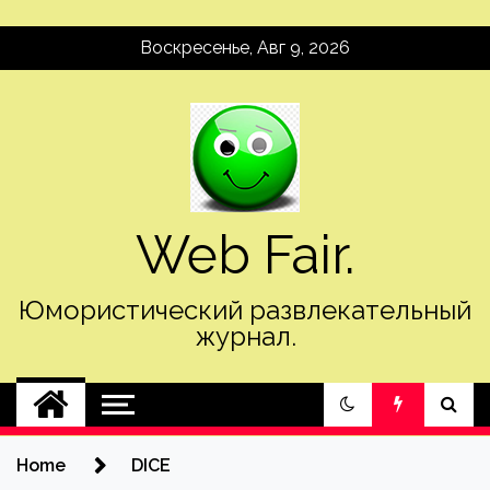
Skip
Воскресенье, Авг 9, 2026
to
content
Web Fair.
Юмористический развлекательный
журнал.
Home
DICE