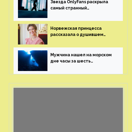
Звезда OnlyFans раскрыла
самый странный
и напугавший ее запрос
от фаната
Норвежская принцесса
рассказала о душившем
ее призраке нацистского
генерала
Мужчина нашел на морском
дне часы за шесть
миллионов рублей
с помощью пластиковых
бутылок