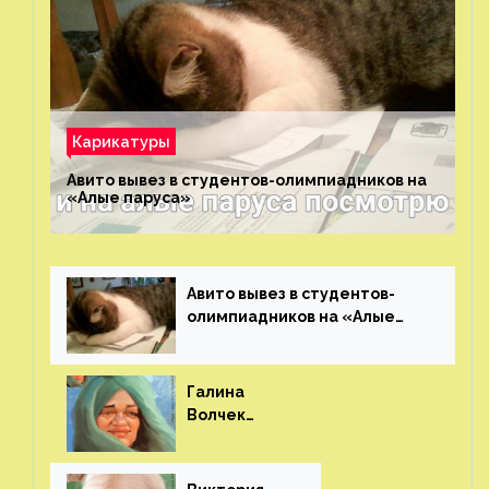
Карикатуры
Авито вывез в студентов-олимпиадников на
«Алые паруса»⁠⁠
Авито вывез в студентов-
олимпиадников на «Алые
паруса»⁠⁠
Галина
Волчек
(шарж)⁠⁠