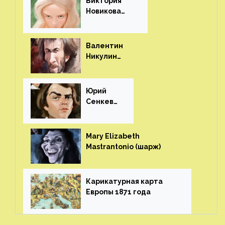
Виктория
Новикова
(шарж)⁠⁠
Валентин
Никулин
(шарж)⁠⁠
Юрий
Сенкеви
ч (шарж)⁠⁠
Mary Elizabeth
Mastrantonio (шарж)⁠⁠
Карикатурная карта
Европы 1871 года⁠⁠