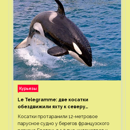
Курьезы
Le Telegramme: две косатки
обездвижили яхту к северу
от Гибралтарского пролива
Косатки протаранили 12-метровое
парусное судно у берегов французского