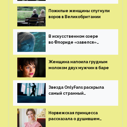
ему жизнь
Пожилые женщины спугнули
воров в Великобритании
В искусственном озере
во Флориде «завелся»
ламантин
Женщина напоила грудным
молоком двух мужчин в баре
Звезда OnlyFans раскрыла
самый странный
и напугавший ее запрос
от фаната
Норвежская принцесса
рассказала о душившем
ее призраке нацистского