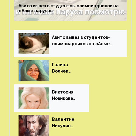
Авито вывез в студентов-олимпиадников на
«Алые паруса»⁠⁠
Авито вывез в студентов-
олимпиадников на «Алые
паруса»⁠⁠
Галина
Волчек
(шарж)⁠⁠
Виктория
Новикова
(шарж)⁠⁠
Валентин
Никулин
(шарж)⁠⁠