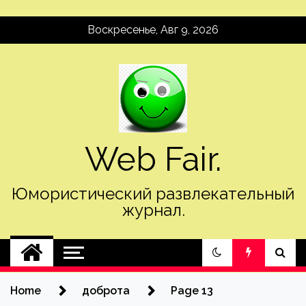
Skip
Воскресенье, Авг 9, 2026
to
content
Web Fair.
Юмористический развлекательный
журнал.
Home
доброта
Page 13