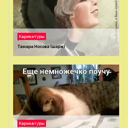
Карикатуры
Тамара Носова (шарж)⁠⁠
Карикатуры