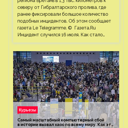
региона Бретань в 1,3 тыс. километров к
северу от Гибралтарского пролива, где
ранее фиксировали большое количество
подобных инцидентов. Об этом сообщает
газета Le Telegramme. © Газета.Ru
Инцидент случился 16 июля. Как стало…
Курьезы
Самый масштабный компьютерный сбой
в истории вызвал хаос по всему миру. Как это