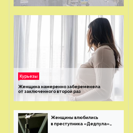
было?
Курьезы
Женщина намеренно забеременела
от заключенного второй раз
Женщины влюбились
в преступника «Дедпула»
и попросили судью сохранить