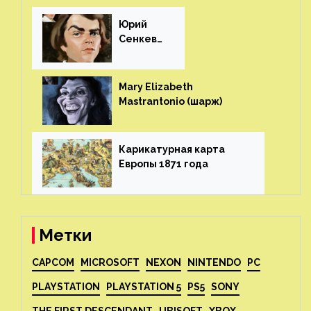
Юрий
Сенкеви
ч (шарж)⁠⁠
Mary Elizabeth
Mastrantonio (шарж)⁠⁠
Карикатурная карта
Европы 1871 года⁠⁠
Метки
CAPCOM
MICROSOFT
NEXON
NINTENDO
PC
PLAYSTATION
PLAYSTATION 5
PS5
SONY