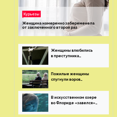
Курьезы
Женщина намеренно забеременела
от заключенного второй раз
Женщины влюбились
в преступника
«Дедпула» и попросили
судью сохранить ему
жизнь
Пожилые женщины
спугнули воров
в Великобритании
В искусственном озере
во Флориде «завелся»
ламантин