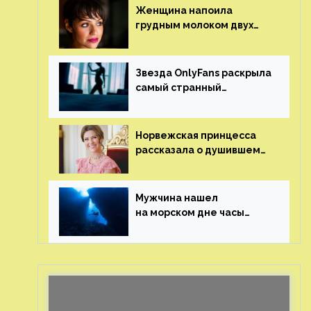
Женщина напоила
грудным молоком двух
мужчин в баре
Звезда OnlyFans раскрыла
самый странный
и напугавший ее запрос
от фаната
Норвежская принцесса
рассказала о душившем
ее призраке нацистского
генерала
Мужчина нашел
на морском дне часы
за шесть миллионов
рублей с помощью
пластиковых бутылок