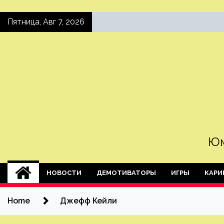
Skip
Пятница, Авг 7, 2026
to
content
Юм
НОВОСТИ
ДЕМОТИВАТОРЫ
ИГРЫ
КАРИ
Home
Джефф Кейли