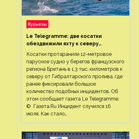
Курьезы
Le Telegramme: две косатки
обездвижили яхту к северу
от Гибралтарского пролива
Косатки протаранили 12-метровое
парусное судно у берегов французского
региона Бретань в 1,3 тыс. километров к
северу от Гибралтарского пролива, где
ранее фиксировали большое
количество подобных инцидентов. Об
этом сообщает газета Le Telegramme.
© Газета.Ru Инцидент случился 16
июля. Как стало…