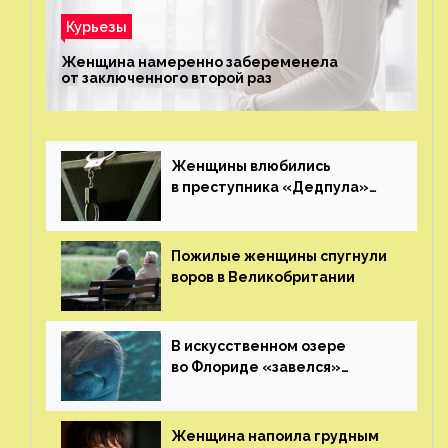
Курьезы
Женщина намеренно забеременела
от заключенного второй раз
Женщины влюбились
в преступника «Дедпула»
и попросили судью сохранить
ему жизнь
Пожилые женщины спугнули
воров в Великобритании
В искусственном озере
во Флориде «завелся»
ламантин
Женщина напоила грудным