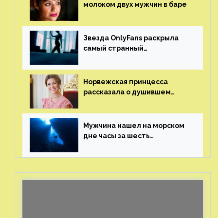
молоком двух мужчин в баре
Звезда OnlyFans раскрыла
самый странный
и напугавший ее запрос
от фаната
Норвежская принцесса
рассказала о душившем
ее призраке нацистского
генерала
Мужчина нашел на морском
дне часы за шесть
миллионов рублей
с помощью пластиковых
бутылок