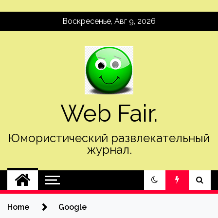
Skip
Воскресенье, Авг 9, 2026
to
content
Web Fair.
Юмористический развлекательный
журнал.
Home
Google