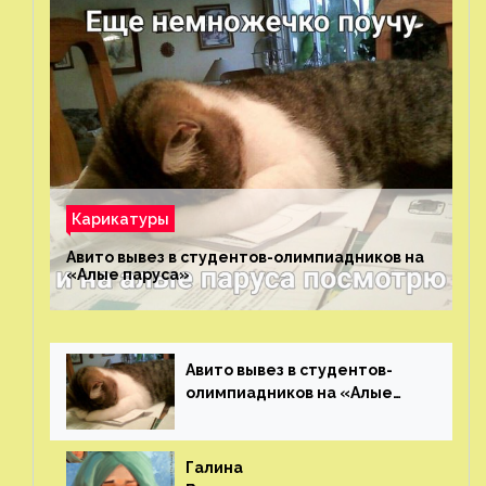
Карикатуры
Авито вывез в студентов-олимпиадников на
«Алые паруса»⁠⁠
Авито вывез в студентов-
олимпиадников на «Алые
паруса»⁠⁠
Галина