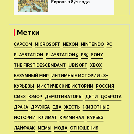
Европы 1871 года⁠⁠
Метки
CAPCOM
MICROSOFT
NEXON
NINTENDO
PC
PLAYSTATION
PLAYSTATION 5
PS5
SONY
THE FIRST DESCENDANT
UBISOFT
XBOX
БЕЗУМНЫЙ МИР
ИНТИМНЫЕ ИСТОРИИ 18+
КУРЬЕЗЫ
МИСТИЧЕСКИЕ ИСТОРИИ
РОССИЯ
СМЕХ
ЮМОР
ДЕМОТИВАТОРЫ
ДЕТИ
ДОБРОТА
ДРАКА
ДРУЖБА
ЕДА
ЖЕСТЬ
ЖИВОТНЫЕ
ИСТОРИИ
КЛИМАТ
КРИМИНАЛ
КУРЬЕЗ
ЛАЙФХАК
МЕМЫ
МОДА
ОТНОШЕНИЯ