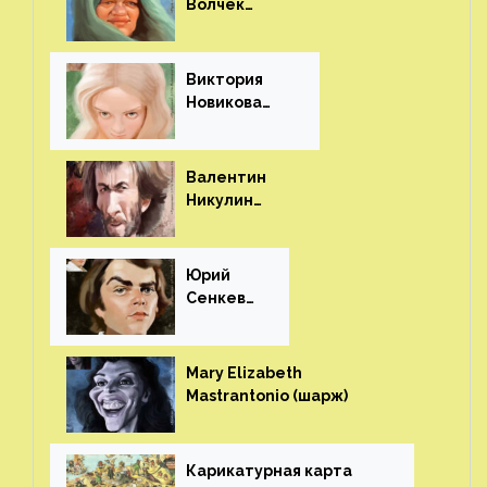
Волчек
(шарж)⁠⁠
Виктория
Новикова
(шарж)⁠⁠
Валентин
Никулин
(шарж)⁠⁠
Юрий
Сенкеви
ч (шарж)⁠⁠
Mary Elizabeth
Mastrantonio (шарж)⁠⁠
Карикатурная карта