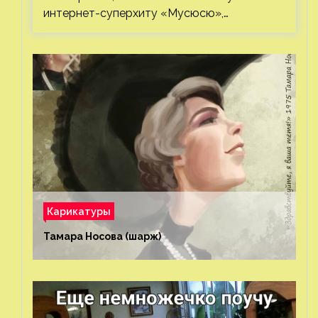
интернет-суперхиту «Мусюсю»,…
Карикатуры
Тамара Носова (шарж)⁠⁠