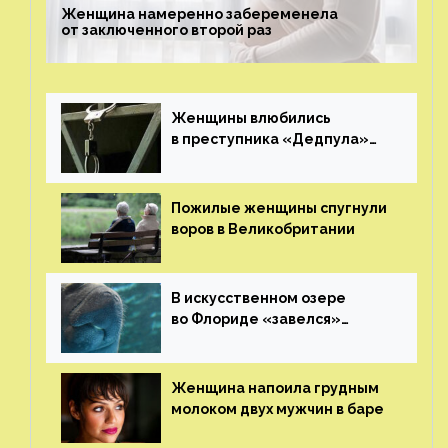
Женщина намеренно забеременела
от заключенного второй раз
Женщины влюбились
в преступника «Дедпула»
и попросили судью сохранить
ему жизнь
Пожилые женщины спугнули
воров в Великобритании
В искусственном озере
во Флориде «завелся»
ламантин
Женщина напоила грудным
молоком двух мужчин в баре