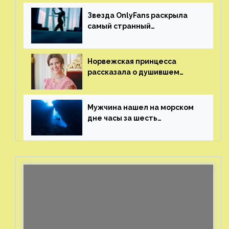
Звезда OnlyFans раскрыла
самый странный
и напугавший ее запрос
от фаната
Норвежская принцесса
рассказала о душившем
ее призраке нацистского
генерала
Мужчина нашел на морском
дне часы за шесть
миллионов рублей
с помощью пластиковых
бутылок