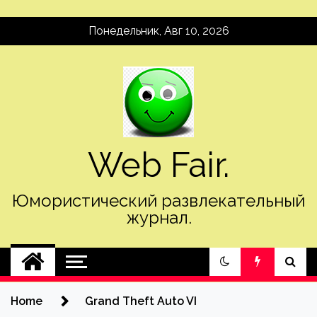
Skip
Понедельник, Авг 10, 2026
to
content
Web Fair.
Юмористический развлекательный
журнал.
Home
Grand Theft Auto VI