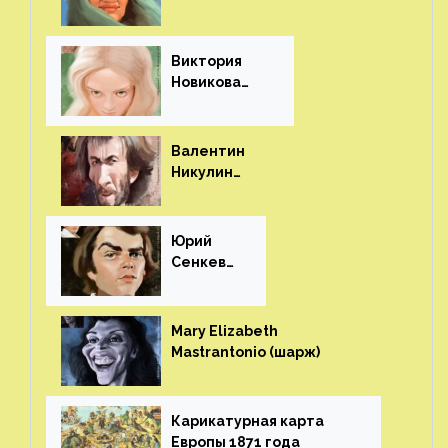
(шарж)⁠⁠
Виктория
Новикова
(шарж)⁠⁠
Валентин
Никулин
(шарж)⁠⁠
Юрий
Сенкеви
ч (шарж)⁠⁠
Mary Elizabeth
Mastrantonio (шарж)⁠⁠
Карикатурная карта
Европы 1871 года⁠⁠