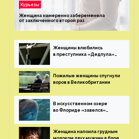
Курьезы
Женщина намеренно забеременела
от заключенного второй раз
Женщины влюбились
в преступника «Дедпула»
и попросили судью сохранить
ему жизнь
Пожилые женщины спугнули
воров в Великобритании
В искусственном озере
во Флориде «завелся»
ламантин
Женщина напоила грудным
молоком двух мужчин в баре