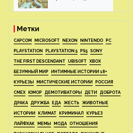
Метки
CAPCOM
MICROSOFT
NEXON
NINTENDO
PC
PLAYSTATION
PLAYSTATION 5
PS5
SONY
THE FIRST DESCENDANT
UBISOFT
XBOX
БЕЗУМНЫЙ МИР
ИНТИМНЫЕ ИСТОРИИ 18+
КУРЬЕЗЫ
МИСТИЧЕСКИЕ ИСТОРИИ
РОССИЯ
СМЕХ
ЮМОР
ДЕМОТИВАТОРЫ
ДЕТИ
ДОБРОТА
ДРАКА
ДРУЖБА
ЕДА
ЖЕСТЬ
ЖИВОТНЫЕ
ИСТОРИИ
КЛИМАТ
КРИМИНАЛ
КУРЬЕЗ
ЛАЙФХАК
МЕМЫ
МОДА
ОТНОШЕНИЯ