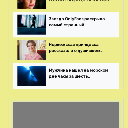
Звезда OnlyFans раскрыла
самый странный
и напугавший ее запрос
от фаната
Норвежская принцесса
рассказала о душившем
ее призраке нацистского
генерала
Мужчина нашел на морском
дне часы за шесть
миллионов рублей
с помощью пластиковых
бутылок