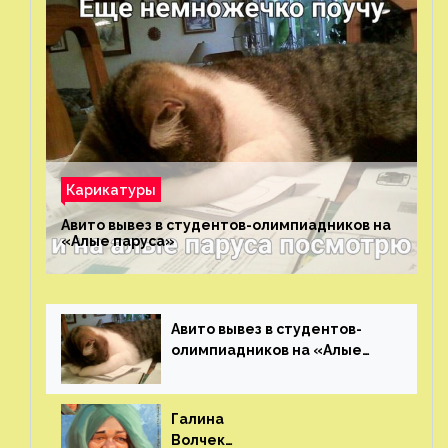
Карикатуры
Авито вывез в студентов-олимпиадников на
«Алые паруса»⁠⁠
Авито вывез в студентов-
олимпиадников на «Алые
паруса»⁠⁠
Галина
Волчек