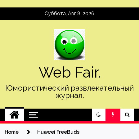
Skip
Суббота, Авг 8, 2026
to
content
Web Fair.
Юмористический развлекательный
журнал.
Home
Huawei FreeBuds