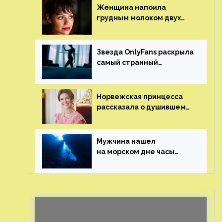
Женщина напоила
грудным молоком двух
мужчин в баре
Звезда OnlyFans раскрыла
самый странный
и напугавший ее запрос
от фаната
Норвежская принцесса
рассказала о душившем
ее призраке нацистского
генерала
Мужчина нашел
на морском дне часы
за шесть миллионов
рублей с помощью
пластиковых бутылок