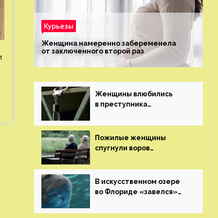
Курьезы
Женщина намеренно забеременела
от заключенного второй раз
и
Женщины влюбились
в преступника
«Дедпула» и попросили
судью сохранить ему
жизнь
Пожилые женщины
спугнули воров
в Великобритании
В искусственном озере
во Флориде «завелся»
ламантин