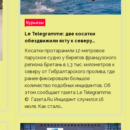
Курьезы
Le Telegramme: две косатки
обездвижили яхту к северу
от Гибралтарского пролива
Косатки протаранили 12-метровое
парусное судно у берегов французского
региона Бретань в 1,3 тыс. километров к
северу от Гибралтарского пролива, где
ранее фиксировали большое
количество подобных инцидентов. Об
этом сообщает газета Le Telegramme.
© Газета.Ru Инцидент случился 16
июля. Как стало…