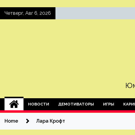
Skip
Четверг, Авг 6, 2026
to
content
Юм
НОВОСТИ
ДЕМОТИВАТОРЫ
ИГРЫ
КАРИ
Home
Лара Крофт