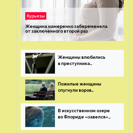
Курьезы
Женщина намеренно забеременела
от заключенного второй раз
Женщины влюбились
в преступника
«Дедпула» и попросили
судью сохранить ему
жизнь
Пожилые женщины
спугнули воров
в Великобритании
В искусственном озере
во Флориде «завелся»
ламантин