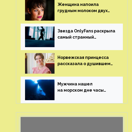
Женщина напоила
грудным молоком двух
мужчин в баре
Звезда OnlyFans раскрыла
самый странный
и напугавший ее запрос
от фаната
Норвежская принцесса
рассказала о душившем
ее призраке нацистского
генерала
Мужчина нашел
на морском дне часы
за шесть миллионов
рублей с помощью
пластиковых бутылок