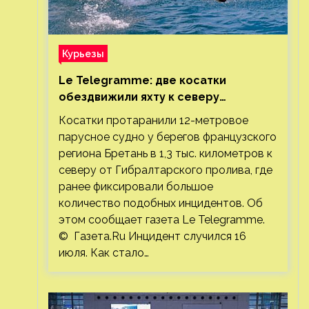
Курьезы
Le Telegramme: две косатки
обездвижили яхту к северу
от Гибралтарского пролива
Косатки протаранили 12-метровое
парусное судно у берегов французского
региона Бретань в 1,3 тыс. километров к
северу от Гибралтарского пролива, где
ранее фиксировали большое
количество подобных инцидентов. Об
этом сообщает газета Le Telegramme.
© Газета.Ru Инцидент случился 16
июля. Как стало…