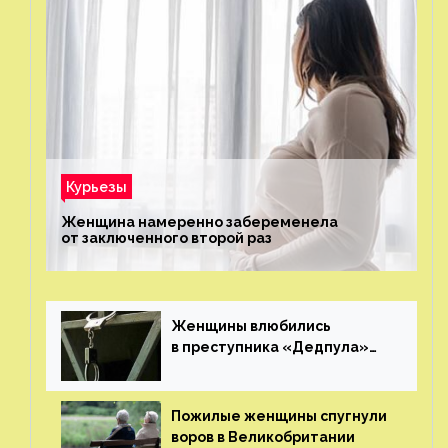
Курьезы
Женщина намеренно забеременела
от заключенного второй раз
Женщины влюбились
в преступника «Дедпула»
и попросили судью сохранить
ему жизнь
Пожилые женщины спугнули
воров в Великобритании