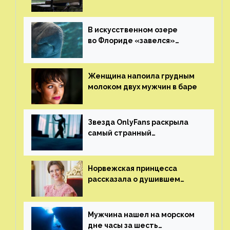
В искусственном озере
во Флориде «завелся»
ламантин
Женщина напоила грудным
молоком двух мужчин в баре
Звезда OnlyFans раскрыла
самый странный
и напугавший ее запрос
от фаната
Норвежская принцесса
рассказала о душившем
ее призраке нацистского
генерала
Мужчина нашел на морском
дне часы за шесть