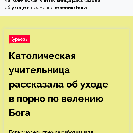
Католическая учительница рассказала
об уходе в порно по велению Бога
Курьезы
Католическая
учительница
рассказала об уходе
в порно по велению
Бога
Порномодель, прежде работавшая в