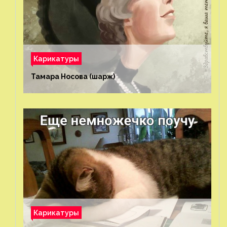
Карикатуры
Тамара Носова (шарж)⁠⁠
Карикатуры