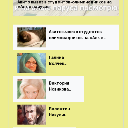
Авито вывез в студентов-олимпиадников на
«Алые паруса»⁠⁠
Авито вывез в студентов-
олимпиадников на «Алые
паруса»⁠⁠
Галина
Волчек
(шарж)⁠⁠
Виктория
Новикова
(шарж)⁠⁠
Валентин
Никулин
(шарж)⁠⁠