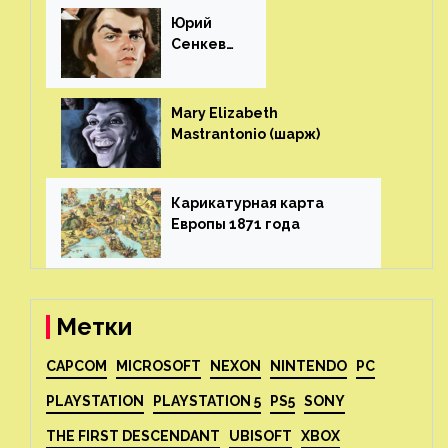
Юрий
Сенкеви
ч (шарж)⁠⁠
Mary Elizabeth
Mastrantonio (шарж)⁠⁠
Карикатурная карта
Европы 1871 года⁠⁠
Метки
CAPCOM
MICROSOFT
NEXON
NINTENDO
PC
PLAYSTATION
PLAYSTATION 5
PS5
SONY
THE FIRST DESCENDANT
UBISOFT
XBOX