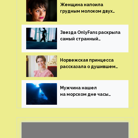
Женщина напоила
грудным молоком двух
мужчин в баре
Звезда OnlyFans раскрыла
самый странный
и напугавший ее запрос
от фаната
Норвежская принцесса
рассказала о душившем
ее призраке нацистского
генерала
Мужчина нашел
на морском дне часы
за шесть миллионов
рублей с помощью
пластиковых бутылок