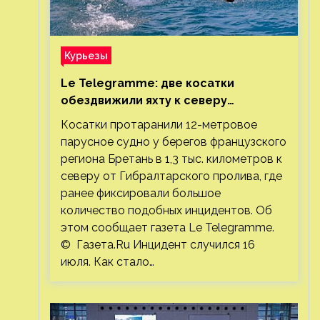
Курьезы
Le Telegramme: две косатки
обездвижили яхту к северу
от Гибралтарского пролива
Косатки протаранили 12-метровое
парусное судно у берегов французского
региона Бретань в 1,3 тыс. километров к
северу от Гибралтарского пролива, где
ранее фиксировали большое
количество подобных инцидентов. Об
этом сообщает газета Le Telegramme.
© Газета.Ru Инцидент случился 16
июля. Как стало…