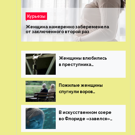
Курьезы
Женщина намеренно забеременела
от заключенного второй раз
Женщины влюбились
в преступника
«Дедпула» и попросили
судью сохранить ему
жизнь
Пожилые женщины
спугнули воров
в Великобритании
В искусственном озере
во Флориде «завелся»
ламантин