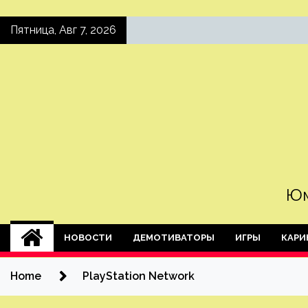
Skip
Пятница, Авг 7, 2026
to
content
Юм
НОВОСТИ
ДЕМОТИВАТОРЫ
ИГРЫ
КАРИ
Home
PlayStation Network