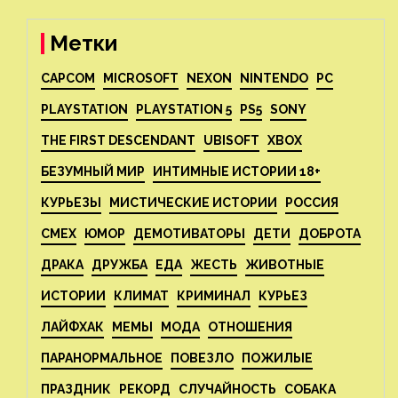
Метки
CAPCOM
MICROSOFT
NEXON
NINTENDO
PC
PLAYSTATION
PLAYSTATION 5
PS5
SONY
THE FIRST DESCENDANT
UBISOFT
XBOX
БЕЗУМНЫЙ МИР
ИНТИМНЫЕ ИСТОРИИ 18+
КУРЬЕЗЫ
МИСТИЧЕСКИЕ ИСТОРИИ
РОССИЯ
СМЕХ
ЮМОР
ДЕМОТИВАТОРЫ
ДЕТИ
ДОБРОТА
ДРАКА
ДРУЖБА
ЕДА
ЖЕСТЬ
ЖИВОТНЫЕ
ИСТОРИИ
КЛИМАТ
КРИМИНАЛ
КУРЬЕЗ
ЛАЙФХАК
МЕМЫ
МОДА
ОТНОШЕНИЯ
ПАРАНОРМАЛЬНОЕ
ПОВЕЗЛО
ПОЖИЛЫЕ
ПРАЗДНИК
РЕКОРД
СЛУЧАЙНОСТЬ
СОБАКА