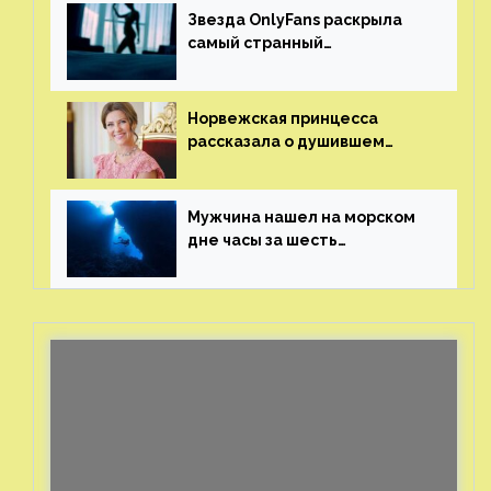
Звезда OnlyFans раскрыла
самый странный
и напугавший ее запрос
от фаната
Норвежская принцесса
рассказала о душившем
ее призраке нацистского
генерала
Мужчина нашел на морском
дне часы за шесть
миллионов рублей
с помощью пластиковых
бутылок