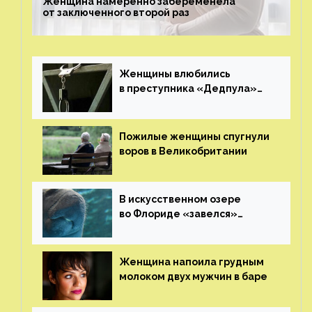
Женщина намеренно забеременела
от заключенного второй раз
Женщины влюбились
в преступника «Дедпула»
и попросили судью сохранить
ему жизнь
Пожилые женщины спугнули
воров в Великобритании
В искусственном озере
во Флориде «завелся»
ламантин
Женщина напоила грудным
молоком двух мужчин в баре