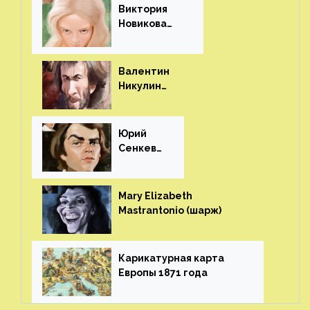
Виктория
Новикова
(шарж)⁠⁠
Валентин
Никулин
(шарж)⁠⁠
Юрий
Сенкеви
ч (шарж)⁠⁠
Mary Elizabeth
Mastrantonio (шарж)⁠⁠
Карикатурная карта
Европы 1871 года⁠⁠