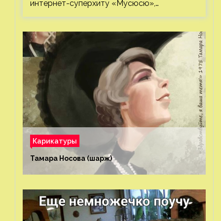
интернет-суперхиту «Мусюсю»,…
Карикатуры
Тамара Носова (шарж)⁠⁠