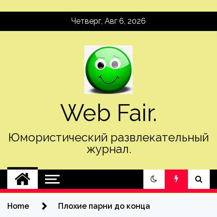
Skip
Четверг, Авг 6, 2026
to
content
Web Fair.
Юмористический развлекательный
журнал.
Home
Плохие парни до конца