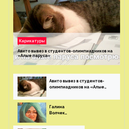
Карикатуры
Авито вывез в студентов-олимпиадников на
«Алые паруса»⁠⁠
Авито вывез в студентов-
олимпиадников на «Алые
паруса»⁠⁠
Галина
Волчек
(шарж)⁠⁠