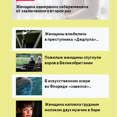
Женщина намеренно забеременела
от заключенного второй раз
Женщины влюбились
в преступника «Дедпула»
и попросили судью сохранить
ему жизнь
Пожилые женщины спугнули
воров в Великобритании
В искусственном озере
во Флориде «завелся»
ламантин
Женщина напоила грудным
молоком двух мужчин в баре