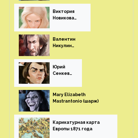
Виктория
Новикова
(шарж)⁠⁠
Валентин
Никулин
(шарж)⁠⁠
Юрий
Сенкеви
ч (шарж)⁠⁠
Mary Elizabeth
Mastrantonio (шарж)⁠⁠
Карикатурная карта
Европы 1871 года⁠⁠