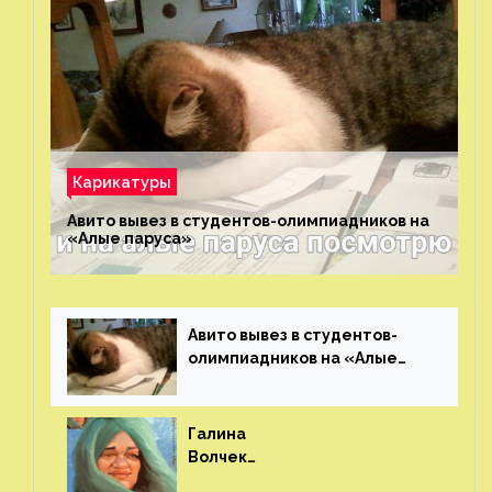
Карикатуры
Авито вывез в студентов-олимпиадников на
«Алые паруса»⁠⁠
Авито вывез в студентов-
олимпиадников на «Алые
паруса»⁠⁠
Галина
Волчек
(шарж)⁠⁠