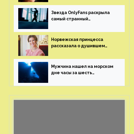
Звезда OnlyFans раскрыла
самый странный
и напугавший ее запрос
от фаната
Норвежская принцесса
рассказала о душившем
ее призраке нацистского
генерала
Мужчина нашел на морском
дне часы за шесть
миллионов рублей
с помощью пластиковых
бутылок