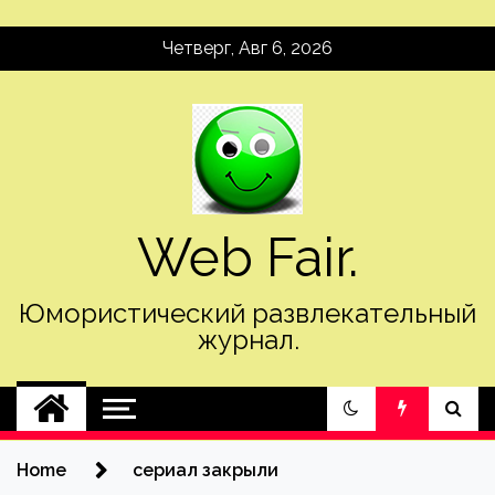
Skip
Четверг, Авг 6, 2026
to
content
Web Fair.
Юмористический развлекательный
журнал.
Home
сериал закрыли