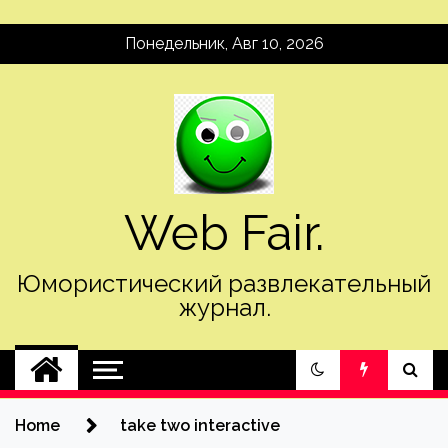
Skip
Понедельник, Авг 10, 2026
to
content
Web Fair.
Юмористический развлекательный
журнал.
Home
take two interactive