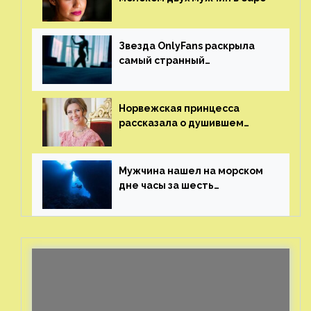
Звезда OnlyFans раскрыла
самый странный
и напугавший ее запрос
от фаната
Норвежская принцесса
рассказала о душившем
ее призраке нацистского
генерала
Мужчина нашел на морском
дне часы за шесть
миллионов рублей
с помощью пластиковых
бутылок