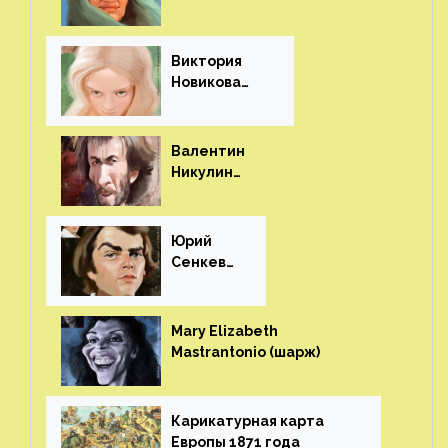
(шарж)⁠⁠
Виктория
Новикова
(шарж)⁠⁠
Валентин
Никулин
(шарж)⁠⁠
Юрий
Сенкеви
ч (шарж)⁠⁠
Mary Elizabeth
Mastrantonio (шарж)⁠⁠
Карикатурная карта
Европы 1871 года⁠⁠