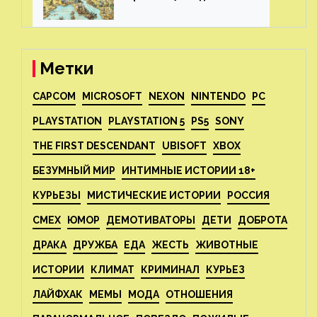
Метки
CAPCOM
MICROSOFT
NEXON
NINTENDO
PC
PLAYSTATION
PLAYSTATION 5
PS5
SONY
THE FIRST DESCENDANT
UBISOFT
XBOX
БЕЗУМНЫЙ МИР
ИНТИМНЫЕ ИСТОРИИ 18+
КУРЬЕЗЫ
МИСТИЧЕСКИЕ ИСТОРИИ
РОССИЯ
СМЕХ
ЮМОР
ДЕМОТИВАТОРЫ
ДЕТИ
ДОБРОТА
ДРАКА
ДРУЖБА
ЕДА
ЖЕСТЬ
ЖИВОТНЫЕ
ИСТОРИИ
КЛИМАТ
КРИМИНАЛ
КУРЬЕЗ
ЛАЙФХАК
МЕМЫ
МОДА
ОТНОШЕНИЯ