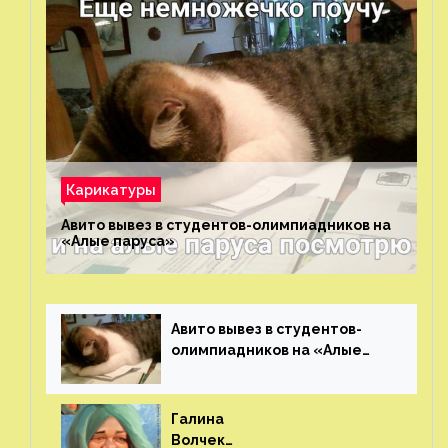
Карикатуры
Авито вывез в студентов-олимпиадников на
«Алые паруса»⁠⁠
Авито вывез в студентов-
олимпиадников на «Алые
паруса»⁠⁠
Галина
Волчек