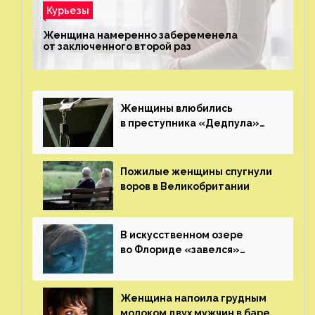
Курьезы
Женщина намеренно забеременела
от заключенного второй раз
Женщины влюбились
в преступника «Дедпула»
и попросили судью сохранить
ему жизнь
Пожилые женщины спугнули
воров в Великобритании
В искусственном озере
во Флориде «завелся»
ламантин
Женщина напоила грудным
молоком двух мужчин в баре