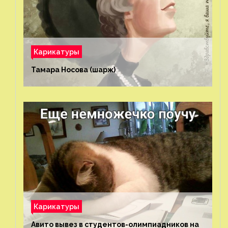
Карикатуры
Тамара Носова (шарж)⁠⁠
Карикатуры
Авито вывез в студентов-олимпиадников на