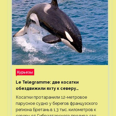
Курьезы
Le Telegramme: две косатки
обездвижили яхту к северу
от Гибралтарского пролива
Косатки протаранили 12-метровое
парусное судно у берегов французского
региона Бретань в 1,3 тыс. километров к
северу от Гибралтарского пролива, где