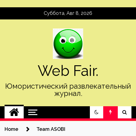
Skip
Суббота, Авг 8, 2026
to
content
Web Fair.
Юмористический развлекательный
журнал.
Home
Team ASOBI