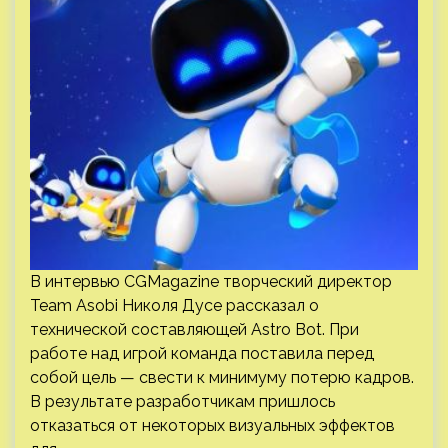
В интервью CGMagazine творческий директор
Team Asobi Николя Дусе рассказал о
технической составляющей Astro Bot. При
работе над игрой команда поставила перед
собой цель — свести к минимуму потерю кадров.
В результате разработчикам пришлось
отказаться от некоторых визуальных эффектов