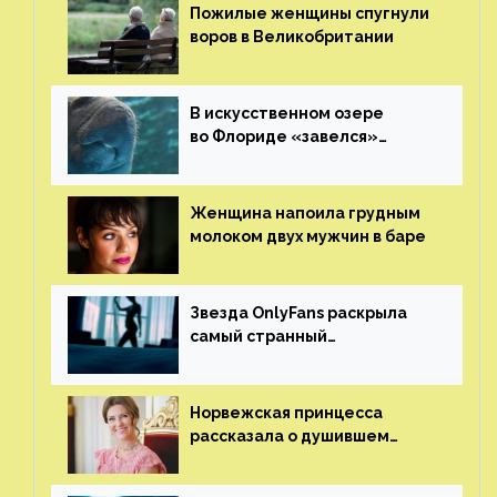
Пожилые женщины спугнули
воров в Великобритании
В искусственном озере
во Флориде «завелся»
ламантин
Женщина напоила грудным
молоком двух мужчин в баре
Звезда OnlyFans раскрыла
самый странный
и напугавший ее запрос
от фаната
Норвежская принцесса
рассказала о душившем
ее призраке нацистского
генерала