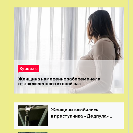
Курьезы
Женщина намеренно забеременела
от заключенного второй раз
Женщины влюбились
в преступника «Дедпула»
и попросили судью сохранить
ему жизнь