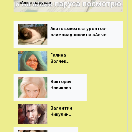
«Алые паруса»⁠⁠
Авито вывез в студентов-
олимпиадников на «Алые
паруса»⁠⁠
Галина
Волчек
(шарж)⁠⁠
Виктория
Новикова
(шарж)⁠⁠
Валентин
Никулин
(шарж)⁠⁠