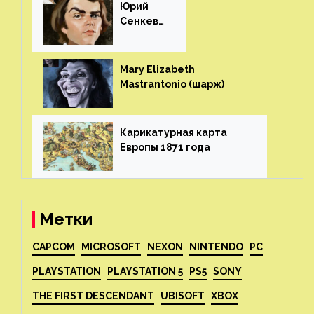
Юрий
Сенкеви
ч (шарж)⁠⁠
Mary Elizabeth
Mastrantonio (шарж)⁠⁠
Карикатурная карта
Европы 1871 года⁠⁠
Метки
CAPCOM
MICROSOFT
NEXON
NINTENDO
PC
PLAYSTATION
PLAYSTATION 5
PS5
SONY
THE FIRST DESCENDANT
UBISOFT
XBOX