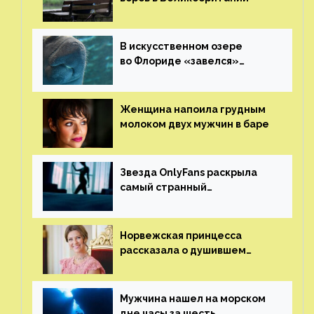
В искусственном озере
во Флориде «завелся»
ламантин
Женщина напоила грудным
молоком двух мужчин в баре
Звезда OnlyFans раскрыла
самый странный
и напугавший ее запрос
от фаната
Норвежская принцесса
рассказала о душившем
ее призраке нацистского
генерала
Мужчина нашел на морском
дне часы за шесть