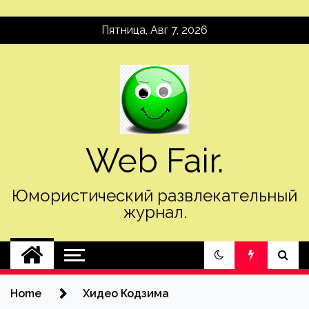
Skip
Пятница, Авг 7, 2026
to
content
Web Fair.
Юмористический развлекательный
журнал.
Home
Хидео Кодзима