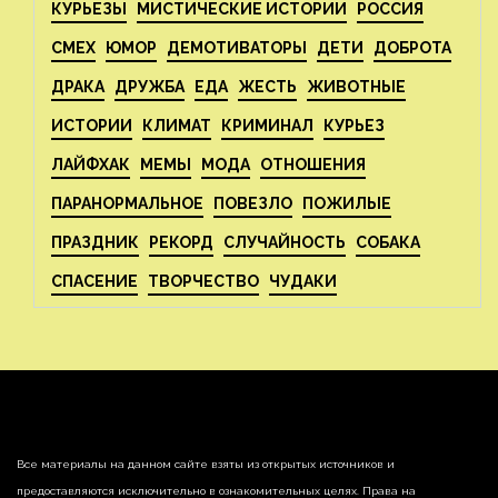
КУРЬЕЗЫ
МИСТИЧЕСКИЕ ИСТОРИИ
РОССИЯ
СМЕХ
ЮМОР
ДЕМОТИВАТОРЫ
ДЕТИ
ДОБРОТА
ДРАКА
ДРУЖБА
ЕДА
ЖЕСТЬ
ЖИВОТНЫЕ
ИСТОРИИ
КЛИМАТ
КРИМИНАЛ
КУРЬЕЗ
ЛАЙФХАК
МЕМЫ
МОДА
ОТНОШЕНИЯ
ПАРАНОРМАЛЬНОЕ
ПОВЕЗЛО
ПОЖИЛЫЕ
ПРАЗДНИК
РЕКОРД
СЛУЧАЙНОСТЬ
СОБАКА
СПАСЕНИЕ
ТВОРЧЕСТВО
ЧУДАКИ
Все материалы на данном сайте взяты из открытых источников и
предоставляются исключительно в ознакомительных целях. Права на