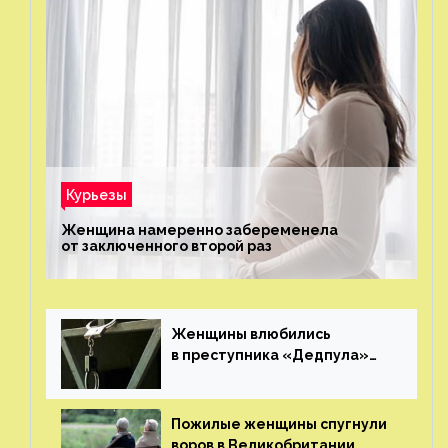
Курьезы
Женщина намеренно забеременела
от заключенного второй раз
Женщины влюбились
в преступника «Дедпула»
и попросили судью сохранить
ему жизнь
Пожилые женщины спугнули
воров в Великобритании