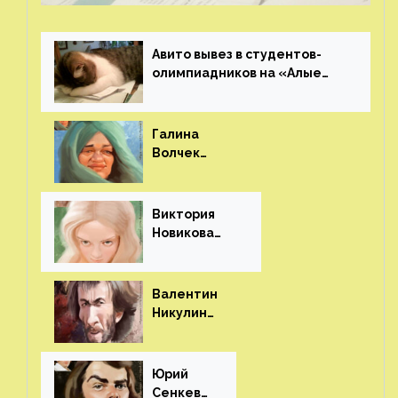
Авито вывез в студентов-
олимпиадников на «Алые
паруса»⁠⁠
Галина
Волчек
(шарж)⁠⁠
Виктория
Новикова
(шарж)⁠⁠
Валентин
Никулин
(шарж)⁠⁠
Юрий
Сенкеви