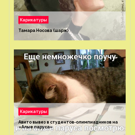
Карикатуры
Тамара Носова (шарж)⁠⁠
Карикатуры
Авито вывез в студентов-олимпиадников на
«Алые паруса»⁠⁠