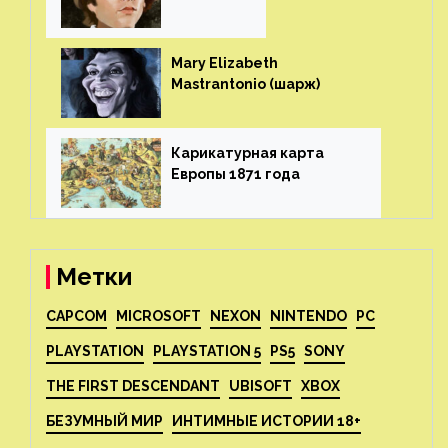
ч (шарж)⁠⁠
Mary Elizabeth
Mastrantonio (шарж)⁠⁠
Карикатурная карта
Европы 1871 года⁠⁠
Метки
CAPCOM
MICROSOFT
NEXON
NINTENDO
PC
PLAYSTATION
PLAYSTATION 5
PS5
SONY
THE FIRST DESCENDANT
UBISOFT
XBOX
БЕЗУМНЫЙ МИР
ИНТИМНЫЕ ИСТОРИИ 18+