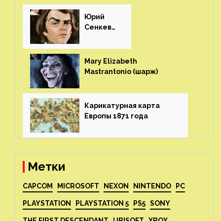
Юрий
Сенкеви
ч (шарж)⁠⁠
Mary Elizabeth
Mastrantonio (шарж)⁠⁠
Карикатурная карта
Европы 1871 года⁠⁠
Метки
CAPCOM
MICROSOFT
NEXON
NINTENDO
PC
PLAYSTATION
PLAYSTATION 5
PS5
SONY
THE FIRST DESCENDANT
UBISOFT
XBOX