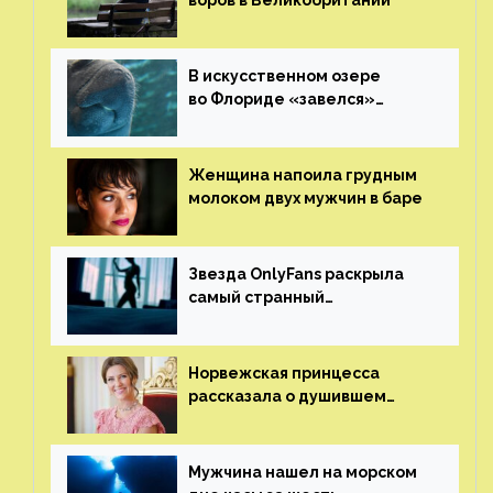
В искусственном озере
во Флориде «завелся»
ламантин
Женщина напоила грудным
молоком двух мужчин в баре
Звезда OnlyFans раскрыла
самый странный
и напугавший ее запрос
от фаната
Норвежская принцесса
рассказала о душившем
ее призраке нацистского
генерала
Мужчина нашел на морском