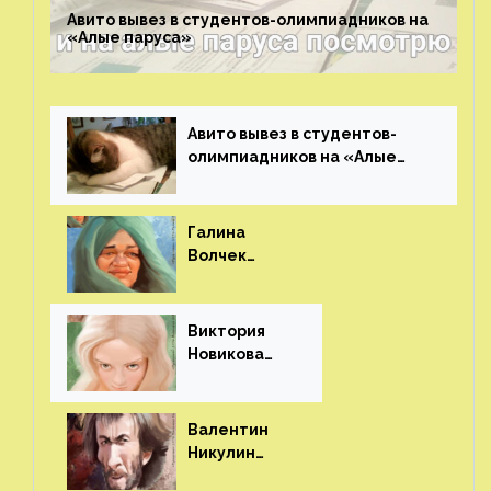
Авито вывез в студентов-олимпиадников на
«Алые паруса»⁠⁠
Авито вывез в студентов-
олимпиадников на «Алые
паруса»⁠⁠
Галина
Волчек
(шарж)⁠⁠
Виктория
Новикова
(шарж)⁠⁠
Валентин
Никулин
(шарж)⁠⁠