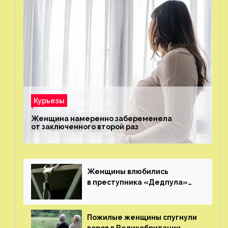
Курьезы
Женщина намеренно забеременела
от заключенного второй раз
Женщины влюбились
в преступника «Дедпула»
и попросили судью сохранить
ему жизнь
Пожилые женщины спугнули
воров в Великобритании