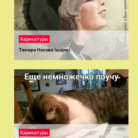
Карикатуры
Тамара Носова (шарж)⁠⁠
Карикатуры