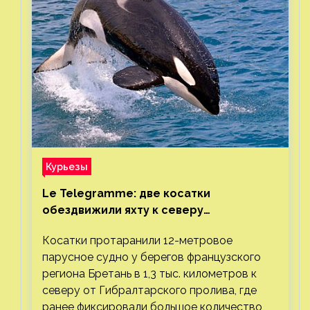
Курьезы
Le Telegramme: две косатки
обездвижили яхту к северу
от Гибралтарского пролива
Косатки протаранили 12-метровое
парусное судно у берегов французского
региона Бретань в 1,3 тыс. километров к
северу от Гибралтарского пролива, где
ранее фиксировали большое количество