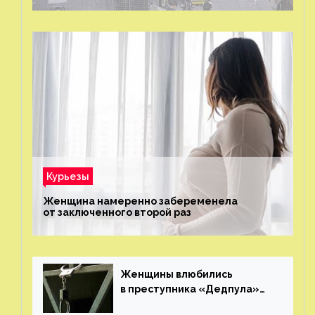
Курьезы
Женщина намеренно забеременела
от заключенного второй раз
Женщины влюбились
в преступника «Дедпула»
и попросили судью сохранить