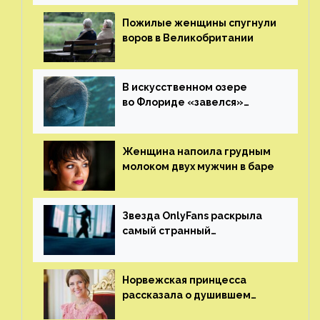
ему жизнь
Пожилые женщины спугнули
воров в Великобритании
В искусственном озере
во Флориде «завелся»
ламантин
Женщина напоила грудным
молоком двух мужчин в баре
Звезда OnlyFans раскрыла
самый странный
и напугавший ее запрос
от фаната
Норвежская принцесса
рассказала о душившем
ее призраке нацистского