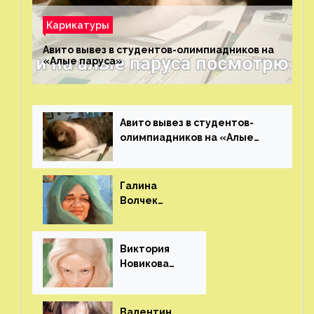
Карикатуры
Авито вывез в студентов-олимпиадников на
«Алые паруса»⁠⁠
Авито вывез в студентов-
олимпиадников на «Алые
паруса»⁠⁠
Галина
Волчек
(шарж)⁠⁠
Виктория
Новикова
(шарж)⁠⁠
Валентин