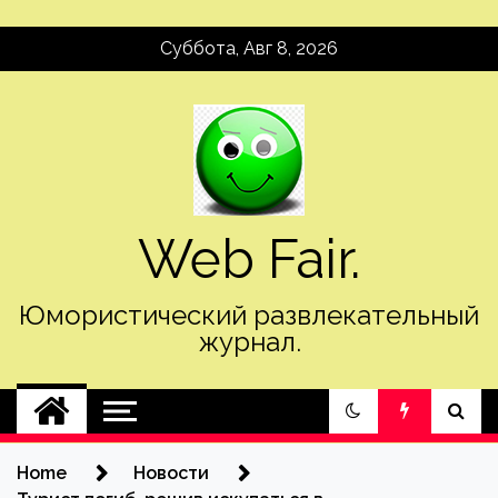
Skip
Суббота, Авг 8, 2026
to
content
Web Fair.
Юмористический развлекательный
журнал.
Home
Новости