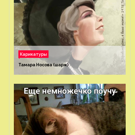
Карикатуры
Тамара Носова (шарж)⁠⁠