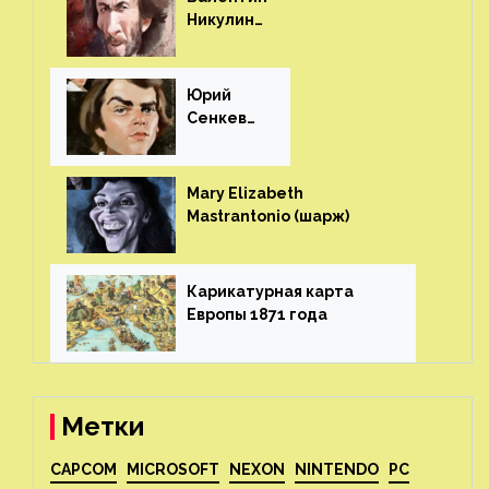
Никулин
(шарж)⁠⁠
Юрий
Сенкеви
ч (шарж)⁠⁠
Mary Elizabeth
Mastrantonio (шарж)⁠⁠
Карикатурная карта
Европы 1871 года⁠⁠
Метки
CAPCOM
MICROSOFT
NEXON
NINTENDO
PC