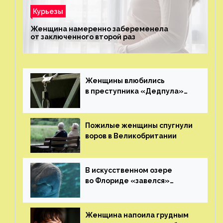
Курьезы
Женщина намеренно забеременела
от заключенного второй раз
Женщины влюбились
в преступника «Дедпула»
и попросили судью сохранить
ему жизнь
Пожилые женщины спугнули
воров в Великобритании
В искусственном озере
во Флориде «завелся»
ламантин
Женщина напоила грудным