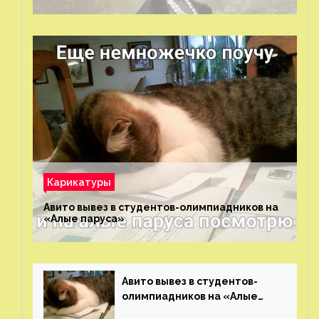
Карикатуры
Авито вывез в студентов-олимпиадников на
«Алые паруса»⁠⁠
Авито вывез в студентов-
олимпиадников на «Алые
паруса»⁠⁠