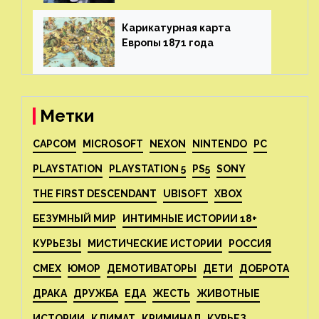
Карикатурная карта
Европы 1871 года⁠⁠
Метки
CAPCOM
MICROSOFT
NEXON
NINTENDO
PC
PLAYSTATION
PLAYSTATION 5
PS5
SONY
THE FIRST DESCENDANT
UBISOFT
XBOX
БЕЗУМНЫЙ МИР
ИНТИМНЫЕ ИСТОРИИ 18+
КУРЬЕЗЫ
МИСТИЧЕСКИЕ ИСТОРИИ
РОССИЯ
СМЕХ
ЮМОР
ДЕМОТИВАТОРЫ
ДЕТИ
ДОБРОТА
ДРАКА
ДРУЖБА
ЕДА
ЖЕСТЬ
ЖИВОТНЫЕ
ИСТОРИИ
КЛИМАТ
КРИМИНАЛ
КУРЬЕЗ