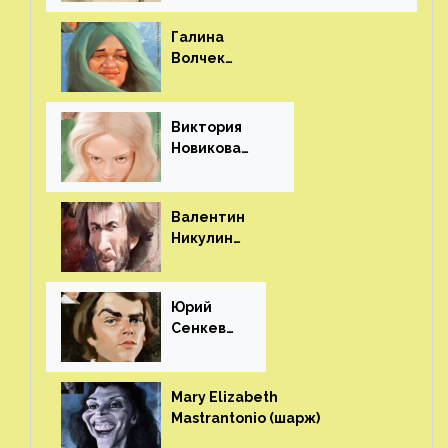
Галина
Волчек
(шарж)⁠⁠
Виктория
Новикова
(шарж)⁠⁠
Валентин
Никулин
(шарж)⁠⁠
Юрий
Сенкеви
ч (шарж)⁠⁠
Mary Elizabeth
Mastrantonio (шарж)⁠⁠