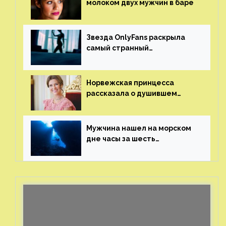
молоком двух мужчин в баре
Звезда OnlyFans раскрыла
самый странный
и напугавший ее запрос
от фаната
Норвежская принцесса
рассказала о душившем
ее призраке нацистского
генерала
Мужчина нашел на морском
дне часы за шесть
миллионов рублей
с помощью пластиковых
бутылок