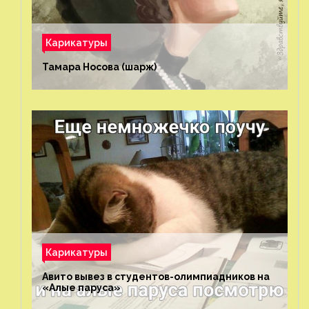
Карикатуры
Тамара Носова (шарж)⁠⁠
Карикатуры
Авито вывез в студентов-олимпиадников на
«Алые паруса»⁠⁠