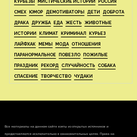
КУРЬЕЗЫ
МИСТИЧЕСКИЕ ИСТОРИИ
РОССИЯ
СМЕХ
ЮМОР
ДЕМОТИВАТОРЫ
ДЕТИ
ДОБРОТА
ДРАКА
ДРУЖБА
ЕДА
ЖЕСТЬ
ЖИВОТНЫЕ
ИСТОРИИ
КЛИМАТ
КРИМИНАЛ
КУРЬЕЗ
ЛАЙФХАК
МЕМЫ
МОДА
ОТНОШЕНИЯ
ПАРАНОРМАЛЬНОЕ
ПОВЕЗЛО
ПОЖИЛЫЕ
ПРАЗДНИК
РЕКОРД
СЛУЧАЙНОСТЬ
СОБАКА
СПАСЕНИЕ
ТВОРЧЕСТВО
ЧУДАКИ
Все материалы на данном сайте взяты из открытых источников и
предоставляются исключительно в ознакомительных целях. Права на