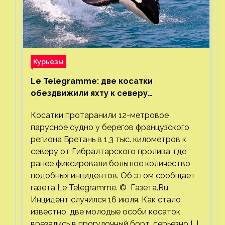
Курьезы
Le Telegramme: две косатки
обездвижили яхту к северу
от Гибралтарского пролива
Косатки протаранили 12-метровое
парусное судно у берегов французского
региона Бретань в 1,3 тыс. километров к
северу от Гибралтарского пролива, где
ранее фиксировали большое количество
подобных инцидентов. Об этом сообщает
газета Le Telegramme. © Газета.Ru
Инцидент случился 16 июля. Как стало
известно, две молодые особи косаток
врезались в прогулочный борт, серьезно […]