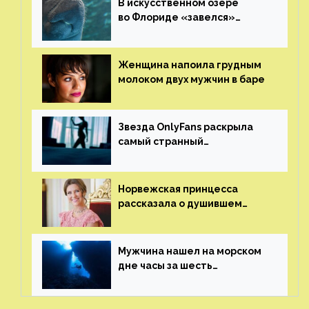
В искусственном озере
во Флориде «завелся»
ламантин
Женщина напоила грудным
молоком двух мужчин в баре
Звезда OnlyFans раскрыла
самый странный
и напугавший ее запрос
от фаната
Норвежская принцесса
рассказала о душившем
ее призраке нацистского
генерала
Мужчина нашел на морском
дне часы за шесть
миллионов рублей
с помощью пластиковых