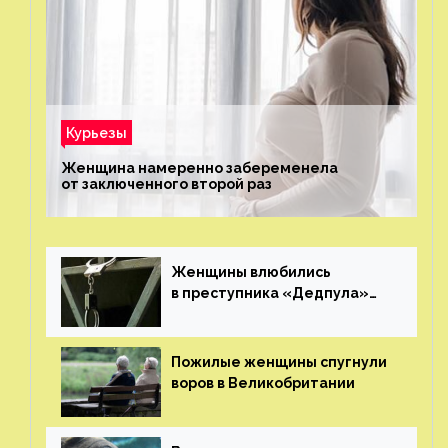
Курьезы
Женщина намеренно забеременела
от заключенного второй раз
Женщины влюбились
в преступника «Дедпула»
и попросили судью сохранить
ему жизнь
Пожилые женщины спугнули
воров в Великобритании