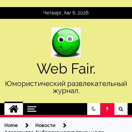
Skip
Четверг, Авг 6, 2026
to
content
Web Fair.
Юмористический развлекательный
журнал.
Home
Новости