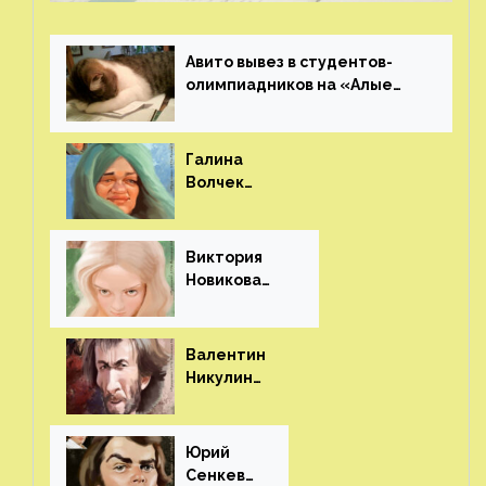
Авито вывез в студентов-
олимпиадников на «Алые
паруса»⁠⁠
Галина
Волчек
(шарж)⁠⁠
Виктория
Новикова
(шарж)⁠⁠
Валентин
Никулин
(шарж)⁠⁠
Юрий
Сенкеви